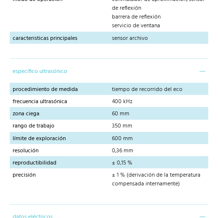
de reflexión
barrera de reflexión
servicio de ventana
caracteristicas principales
sensor archivo
específico ultrasónico
procedimiento de medida
tiempo de recorrido del eco
frecuencia ultrasónica
400 kHz
zona ciega
60 mm
rango de trabajo
350 mm
límite de exploración
600 mm
resolución
0,36 mm
reproductibilidad
± 0,15 %
precisión
± 1 % (derivación de la temperatura
compensada internamente)
datos eléctricos