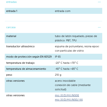
entradas
entrada 1
entrada com
carcasa
material
tubo de latón niquelado, piezas de
plástico: PBT, TPU
transductor ultrasónico
espuma de poliuretano, resina epoxi
con partículas de vidrio
modo de protección según EN 60529
IP 65
temperatura de trabajo
-20° C hasta +70° C
temperatura de almacenamiento
-40° C hasta +85° C
peso
210 g
otras versiones
acero inoxidable
conexión de cable (mediante
solicitud)
otras versiones
mic-31/D/HV/M30E
mic-31/D/HV/M30/ K6