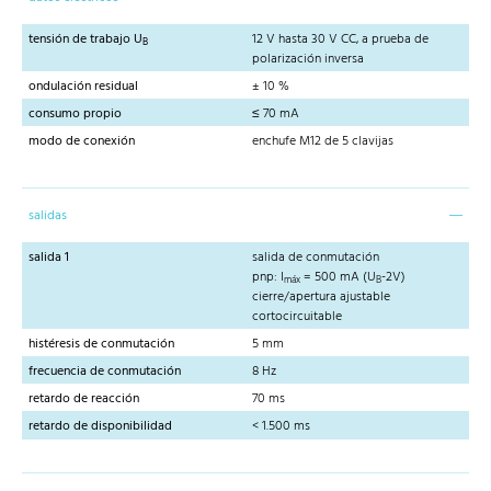
tensión de trabajo U
12 V hasta 30 V CC, a prueba de
B
polarización inversa
ondulación residual
± 10 %
consumo propio
≤ 70 mA
modo de conexión
enchufe M12 de 5 clavijas
salidas
salida 1
salida de conmutación
pnp: I
= 500 mA (U
-2V)
máx
B
cierre/apertura ajustable
cortocircuitable
histéresis de conmutación
5 mm
frecuencia de conmutación
8 Hz
retardo de reacción
70 ms
retardo de disponibilidad
< 1.500 ms