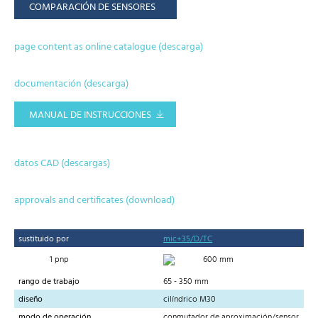
COMPARACIÓN DE SENSORES
page content as online catalogue (descarga)
documentación (descarga)
MANUAL DE INSTRUCCIONES
datos CAD (descargas)
approvals and certificates (download)
sustituido por
mic+35/D/TC
1 pnp
600 mm
rango de trabajo
65 - 350 mm
diseño
cilíndrico M30
modo de operación
conmutador de aproximación/sensor