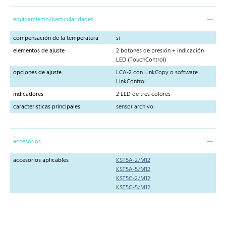
equipamiento/particularidades
compensación de la temperatura
sí
elementos de ajuste
2 botones de presión + indicación
LED (TouchControl)
opciones de ajuste
LCA-2 con LinkCopy o software
LinkControl
indicadores
2 LED de tres colores
caracteristicas principales
sensor archivo
accesorios
accesorios aplicables
KST5A-2/M12
KST5A-5/M12
KST5G-2/M12
KST5G-5/M12