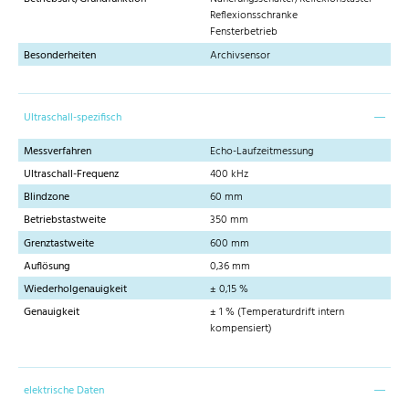
Reflexionsschranke
Fensterbetrieb
Besonderheiten
Archivsensor
Ultraschall-spezifisch
Messverfahren
Echo-Laufzeitmessung
Ultraschall-Frequenz
400 kHz
Blindzone
60 mm
Betriebstastweite
350 mm
Grenztastweite
600 mm
Auflösung
0,36 mm
Wiederholgenauigkeit
± 0,15 %
Genauigkeit
± 1 % (Temperaturdrift intern
kompensiert)
elektrische Daten