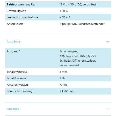
Betriebsspannung U
12 V bis 30 V DC, verpolfest
B
Restwelligkeit
± 10 %
Leerlaufstromaufnahme
≤ 70 mA
Anschlussart
5-poliger M12-Rundsteckverbinder
Ausgänge
Ausgang 1
Schaltausgang
pnp: I
= 500 mA (U
-2V)
max
B
Schließer/Öffner einstellbar,
kurzschlussfest
Schalthysterese
5 mm
Schaltfrequenz
8 Hz
Ansprechverzug
70 ms
Bereitschaftsverzug
< 1.500 ms
Eingänge