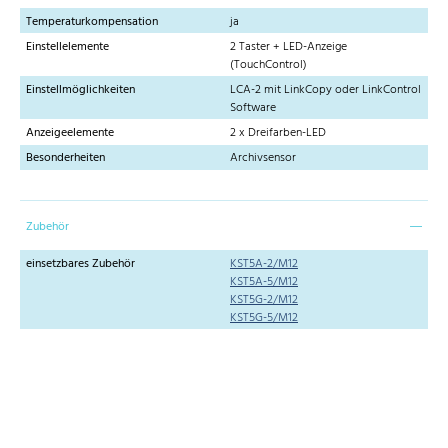
Temperaturkompensation
ja
Einstellelemente
2 Taster + LED-Anzeige
(TouchControl)
Einstellmöglichkeiten
LCA-2 mit LinkCopy oder LinkControl
Software
Anzeigeelemente
2 x Dreifarben-LED
Besonderheiten
Archivsensor
Zubehör
einsetzbares Zubehör
KST5A-2/M12
KST5A-5/M12
KST5G-2/M12
KST5G-5/M12