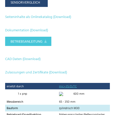
SENSORVERGLEICH
Seiteninhalte als Onlinekatalog (Download)
Dokumentation (Download)
BETRIEBSANLEITUNG
CAD Daten (Download)
Zulassungen und Zertifikate (Download)
ersetzt durch
mic+35/D/TC
1 x pnp
600 mm
Messbereich
65 - 350 mm
Bauform
zylindrisch M30
Betriebsart/Grundfunktion
Näherungsschalter/Reflexionstaster