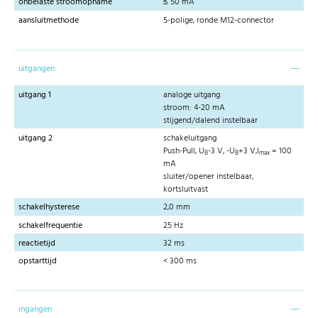
onbelaste stroomopname
≤ 50 mA
aansluitmethode
5-polige, ronde M12-connector
uitgangen
uitgang 1
analoge uitgang
stroom: 4-20 mA
stijgend/dalend instelbaar
uitgang 2
schakeluitgang
Push-Pull, U
-3 V, -U
+3 V,I
= 100
B
B
max
mA
sluiter/opener instelbaar,
kortsluitvast
schakelhysterese
2,0 mm
schakelfrequentie
25 Hz
reactietijd
32 ms
opstarttijd
< 300 ms
ingangen