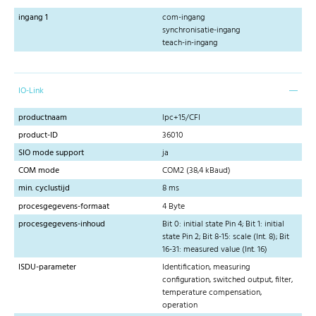
ingang 1
com-ingang
synchronisatie-ingang
teach-in-ingang
IO-Link
productnaam
lpc+15/CFI
product-ID
36010
SIO mode support
ja
COM mode
COM2 (38,4 kBaud)
min. cyclustijd
8 ms
procesgegevens-formaat
4 Byte
procesgegevens-inhoud
Bit 0: initial state Pin 4; Bit 1: initial
state Pin 2; Bit 8-15: scale (Int. 8); Bit
16-31: measured value (Int. 16)
ISDU-parameter
Identification, measuring
configuration, switched output, filter,
temperature compensation,
operation