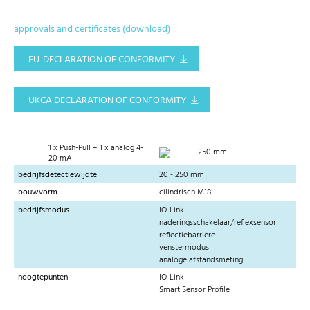
approvals and certificates (download)
EU-DECLARATION OF CONFORMITY
UKCA DECLARATION OF CONFORMITY
1 x Push-Pull + 1 x analog 4-
250 mm
20 mA
bedrijfsdetectiewijdte
20 - 250 mm
bouwvorm
cilindrisch M18
bedrijfsmodus
IO-Link
naderingsschakelaar/reflexsensor
reflectiebarrière
venstermodus
analoge afstandsmeting
hoogtepunten
IO-Link
Smart Sensor Profile