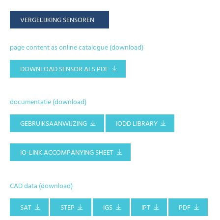
VERGELIJKING SENSOREN
page content as online catalogue (download)
DOWNLOAD SENSOR ALS PDF
documentatie (download)
GEBRUIKSAANWIJZING
IODD LIBRARY
IO-LINK ACCOMPANYING SHEET
CAD data (download)
SAT
STEP
IGS
IPT
PDF