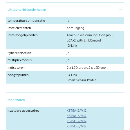
uitrusting/bijzonderheden
temperatuurcompensatie
ja
instelelementen
com-ingang
instelmogelijkheden
Teach-in via com input on pin 5
LCA-2 with LinkControl
IO-Link
Synchronisation
ja
multiplexmodus
ja
indicatoren
2 x LED groen, 2 x LED geel
hoogtepunten
IO-Link
Smart Sensor Profile
toebehoren
inzetbare accessoires
KST5A-2/M12
KST5A-5/M12
KST5G-2/M12
KST5G-5/M12