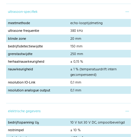
ultrasoon-specifiek
meetmethode
echo-looptijdmeting
ultrasone frequentie
380 kHz
blinde zone
20 mm
bedrijfsdetectiewijdte
150 mm
grenstastwijdte
250 mm
herhaalnauwkeurigheid
± 0,15 %
nauwkeurigheid
± 1 % (temperatuurdrift intern
gecompenseerd)
resolution IO-Link
0,1 mm
resolution analogue output
0,1 mm
elektrische gegevens
bedrijfsspanning U
10 V tot 30 V DC, ompoolbeveiligd
B
restrimpel
± 10 %