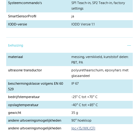
Systeemcommando's
SP1 Teach-in, SP2 Teach-in, factory
settings
SmartSensorProfil
ja
IODD-versie
IODD Versie 1.1
behuizing
materiaal
messing, vernikkeld, kunststof delen:
PBT, PA
ultrasone transductor
polyurethaanschuim, epoxyhars met
glasaandeel
beschermingsklasse volgens EN 60
IP 67
529
bedrijfstemperatuur
-25° C tot +70° C
opslagtemperatuur
-40° C tot +85° C
gewicht
35 g
andere uitvoeringsmogelijkheden
90° hoekkop
andere uitvoeringsmogelijkheden
lpc+15/WK/CFI