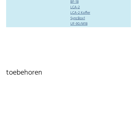
BF-18
LCA-2
LCA-2 Koffer
SyncBox1
UF-90/M18
toebehoren