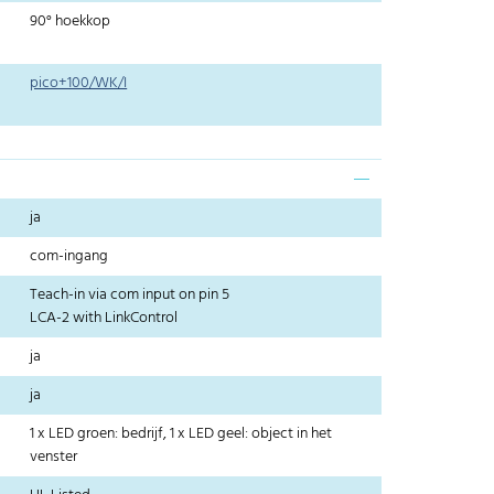
90° hoekkop
pico+100/WK/I
ja
com-ingang
Teach-in via com input on pin 5
LCA-2 with LinkControl
ja
ja
1 x LED groen: bedrijf, 1 x LED geel: object in het
venster