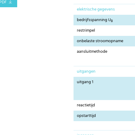
PDF
elektrische gegevens
bedrijfsspanning U
B
restrimpel
onbelaste stroomopname
aansluitmethode
uitgangen
uitgang 1
reactietijd
opstarttijd