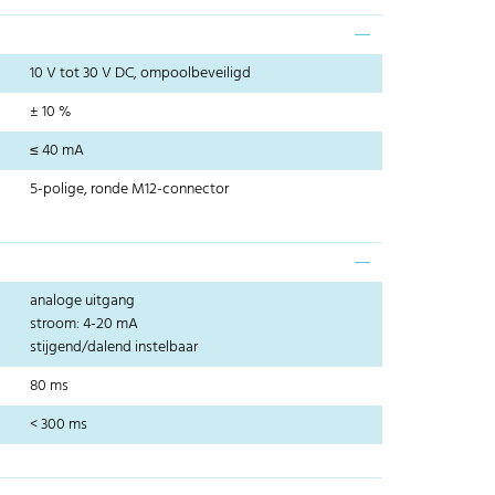
10 V tot 30 V DC, ompoolbeveiligd
± 10 %
≤ 40 mA
5-polige, ronde M12-connector
analoge uitgang
stroom: 4-20 mA
stijgend/dalend instelbaar
80 ms
< 300 ms