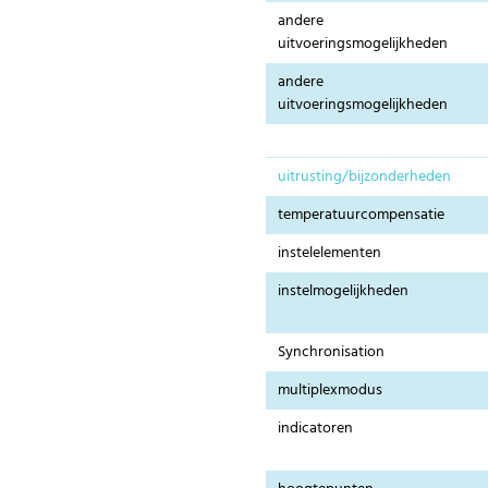
andere
uitvoeringsmogelijkheden
andere
uitvoeringsmogelijkheden
uitrusting/bijzonderheden
temperatuurcompensatie
instelelementen
instelmogelijkheden
Synchronisation
multiplexmodus
indicatoren