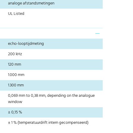
analoge afstandsmetingen
UL Listed
echo-looptijdmeting
200 kHz
120 mm
1.000 mm
1.300 mm
0,069 mm to 0,38 mm, depending on the analogue
window
± 0,15 %
± 1 % (temperatuurdrift intern gecompenseerd)