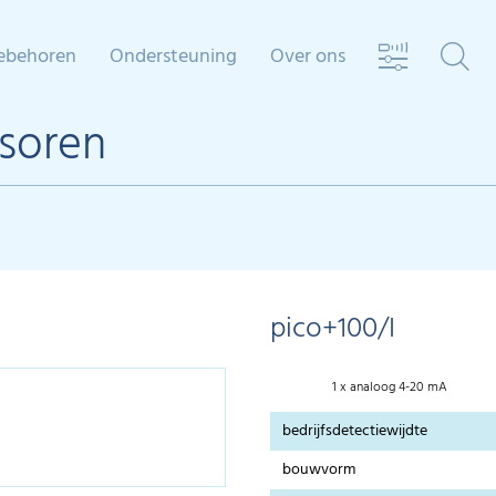
ebehoren
Ondersteuning
Over ons
nsoren
pico+100/I
1 x analoog 4-20 mA
bedrijfsdetectiewijdte
bouwvorm