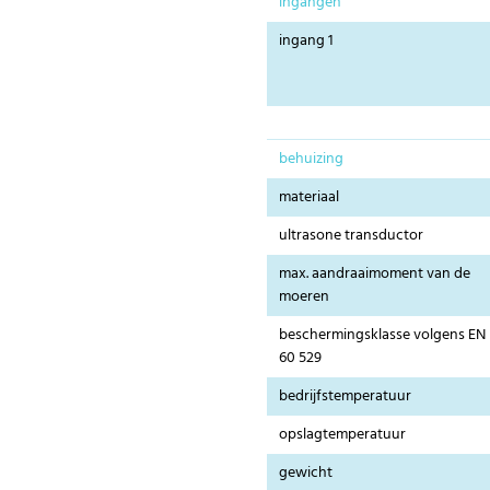
ingangen
ingang 1
behuizing
materiaal
ultrasone transductor
max. aandraaimoment van de
moeren
beschermingsklasse volgens EN
60 529
bedrijfstemperatuur
opslagtemperatuur
gewicht