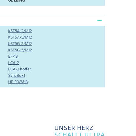
UL Listed
KST5A-2/M12
KST5A-5/M12
KST5G-2/M12
KST5G-5/M12
BF-18
LCA-2
LCA-2 Koffer
SyncBox1
UF-90/M18
UNSER HERZ
SCHALLT ULTRA