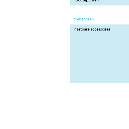
hoogtepunten
toebehoren
inzetbare accessoires