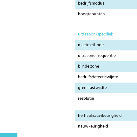
bedrijfsmodus
hoogtepunten
ultrasoon-specifiek
meetmethode
ultrasone frequentie
blinde zone
bedrijfsdetectiewijdte
grenstastwijdte
resolutie
herhaalnauwkeurigheid
nauwkeurigheid