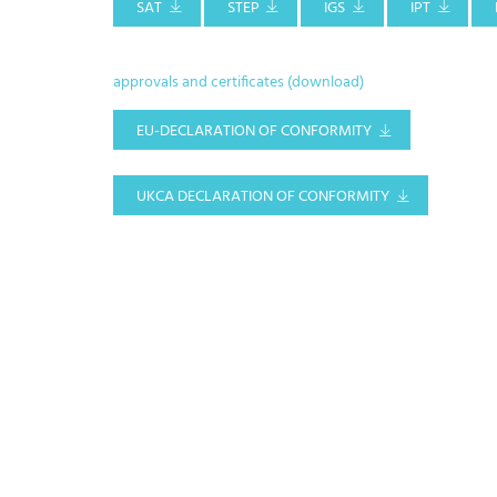
SAT
STEP
IGS
IPT
approvals and certificates (download)
EU-DECLARATION OF CONFORMITY
UKCA DECLARATION OF CONFORMITY