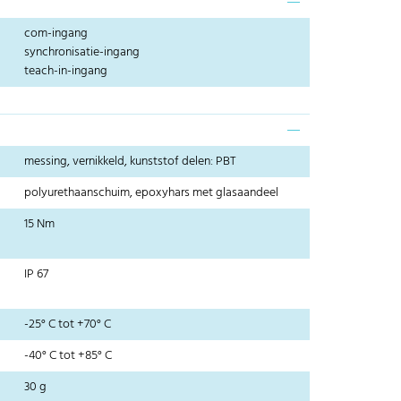
com-ingang
synchronisatie-ingang
teach-in-ingang
messing, vernikkeld, kunststof delen: PBT
polyurethaanschuim, epoxyhars met glasaandeel
15 Nm
IP 67
-25° C tot +70° C
-40° C tot +85° C
30 g