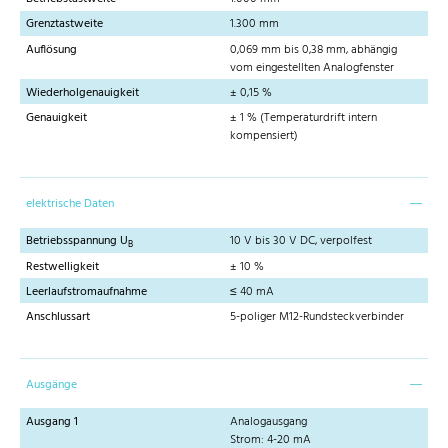
Grenztastweite
1.300 mm
Auflösung
0,069 mm bis 0,38 mm, abhängig
vom eingestellten Analogfenster
Wiederholgenauigkeit
± 0,15 %
Genauigkeit
± 1 % (Temperaturdrift intern
kompensiert)
elektrische Daten
Betriebsspannung U
10 V bis 30 V DC, verpolfest
B
Restwelligkeit
± 10 %
Leerlaufstromaufnahme
≤ 40 mA
Anschlussart
5-poliger M12-Rundsteckverbinder
Ausgänge
Ausgang 1
Analogausgang
Strom: 4-20 mA