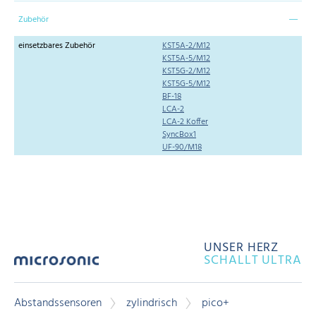
Zubehör
einsetzbares Zubehör
KST5A-2/M12
KST5A-5/M12
KST5G-2/M12
KST5G-5/M12
BF-18
LCA-2
LCA-2 Koffer
SyncBox1
UF-90/M18
UNSER HERZ
SCHALLT ULTRA
Abstandssensoren
zylindrisch
pico+