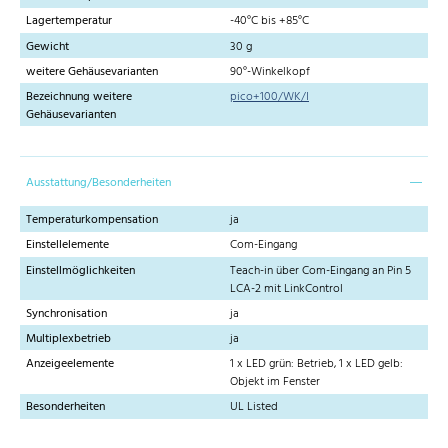
Lagertemperatur
-40°C bis +85°C
Gewicht
30 g
weitere Gehäusevarianten
90°-Winkelkopf
Bezeichnung weitere
pico+100/WK/I
Gehäusevarianten
Ausstattung/Besonderheiten
Temperaturkompensation
ja
Einstellelemente
Com-Eingang
Einstellmöglichkeiten
Teach-in über Com-Eingang an Pin 5
LCA-2 mit LinkControl
Synchronisation
ja
Multiplexbetrieb
ja
Anzeigeelemente
1 x LED grün: Betrieb, 1 x LED gelb:
Objekt im Fenster
Besonderheiten
UL Listed