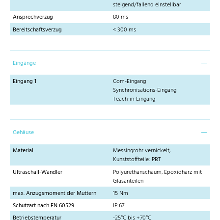
steigend/fallend einstellbar
Ansprechverzug
80 ms
Bereitschaftsverzug
< 300 ms
Eingänge
Eingang 1
Com-Eingang
Synchronisations-Eingang
Teach-in-Eingang
Gehäuse
Material
Messingrohr vernickelt,
Kunststoffteile: PBT
Ultraschall-Wandler
Polyurethanschaum, Epoxidharz mit
Glasanteilen
max. Anzugsmoment der Muttern
15 Nm
Schutzart nach EN 60529
IP 67
Betriebstemperatur
-25°C bis +70°C