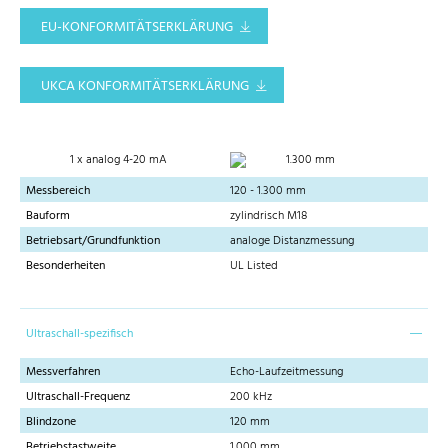
EU-KONFORMITÄTSERKLÄRUNG
UKCA KONFORMITÄTSERKLÄRUNG
1 x analog 4-20 mA
1.300 mm
Messbereich
120 - 1.300 mm
Bauform
zylindrisch M18
Betriebsart/Grundfunktion
analoge Distanzmessung
Besonderheiten
UL Listed
Ultraschall-spezifisch
Messverfahren
Echo-Laufzeitmessung
Ultraschall-Frequenz
200 kHz
Blindzone
120 mm
Betriebstastweite
1.000 mm