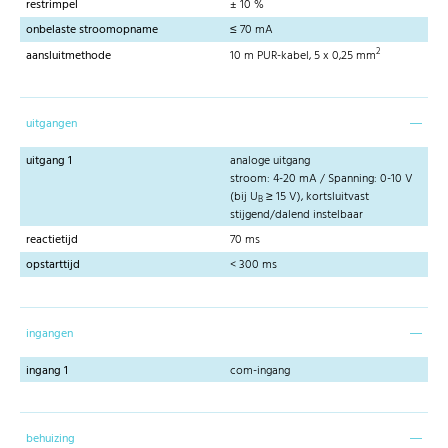
restrimpel
± 10 %
onbelaste stroomopname
≤ 70 mA
2
aansluitmethode
10 m PUR-kabel, 5 x 0,25 mm
uitgangen
uitgang 1
analoge uitgang
stroom: 4-20 mA / Spanning: 0-10 V
(bij U
≥ 15 V), kortsluitvast
B
stijgend/dalend instelbaar
reactietijd
70 ms
opstarttijd
< 300 ms
ingangen
ingang 1
com-ingang
behuizing