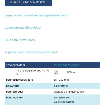
VERGELIJKING SENSOREN
page content as online catalogue (download)
documentatie (download)
CAD data (download)
approvals and certificates (download)
vervangen door
gelieve aan te vragen
1 x analoog 4-20 mA + 0-10
600 mm
V
bedrijfsdetectiewijdte
65 - 350 mm
bouwvorm
balkvormig
bedrijfsmodus
analoge afstandsmetingen
hoogtepunten
archiefsensor
vlakke behuizing