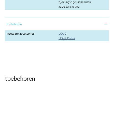
zijdelingse geluidsemissie
kabelaansluiting
toebehoren
inzetbare accessoires
LCA-2
LCA-2 Koffer
toebehoren