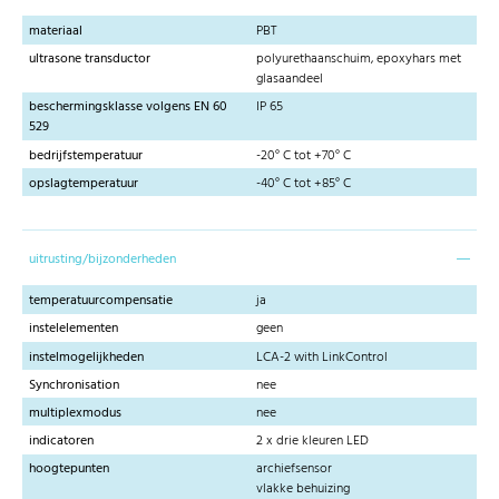
materiaal
PBT
ultrasone transductor
polyurethaanschuim, epoxyhars met
glasaandeel
beschermingsklasse volgens EN 60
IP 65
529
bedrijfstemperatuur
-20° C tot +70° C
opslagtemperatuur
-40° C tot +85° C
uitrusting/bijzonderheden
temperatuurcompensatie
ja
instelelementen
geen
instelmogelijkheden
LCA-2 with LinkControl
Synchronisation
nee
multiplexmodus
nee
indicatoren
2 x drie kleuren LED
hoogtepunten
archiefsensor
vlakke behuizing