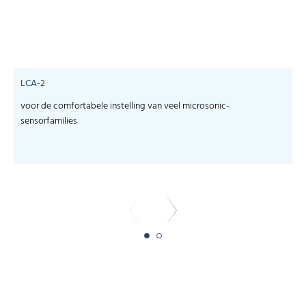
LCA-2
voor de comfortabele instelling van veel microsonic-
S
sensorfamilies
s
-