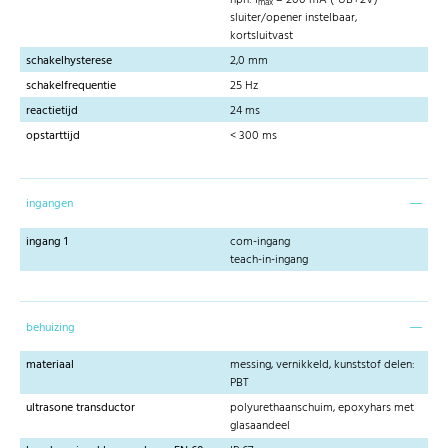
max
sluiter/opener instelbaar,
kortsluitvast
schakelhysterese
2,0 mm
schakelfrequentie
25 Hz
reactietijd
24 ms
opstarttijd
< 300 ms
ingangen
ingang 1
com-ingang
teach-in-ingang
behuizing
materiaal
messing, vernikkeld, kunststof delen:
PBT
ultrasone transductor
polyurethaanschuim, epoxyhars met
glasaandeel