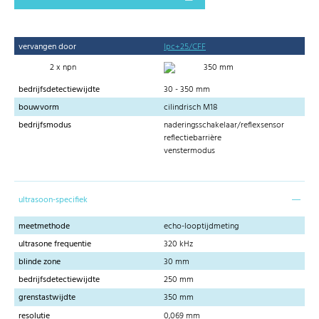
vervangen door
lpc+25/CFF
2 x npn
350 mm
bedrijfsdetectiewijdte
30 - 350 mm
bouwvorm
cilindrisch M18
bedrijfsmodus
naderingsschakelaar/reflexsensor
reflectiebarrière
venstermodus
ultrasoon-specifiek
meetmethode
echo-looptijdmeting
ultrasone frequentie
320 kHz
blinde zone
30 mm
bedrijfsdetectiewijdte
250 mm
grenstastwijdte
350 mm
resolutie
0,069 mm