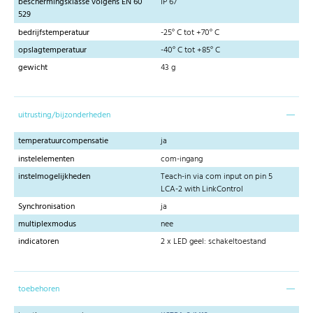
beschermingsklasse volgens EN 60
IP 67
529
bedrijfstemperatuur
-25° C tot +70° C
opslagtemperatuur
-40° C tot +85° C
gewicht
43 g
uitrusting/bijzonderheden
temperatuurcompensatie
ja
instelelementen
com-ingang
instelmogelijkheden
Teach-in via com input on pin 5
LCA-2 with LinkControl
Synchronisation
ja
multiplexmodus
nee
indicatoren
2 x LED geel: schakeltoestand
toebehoren