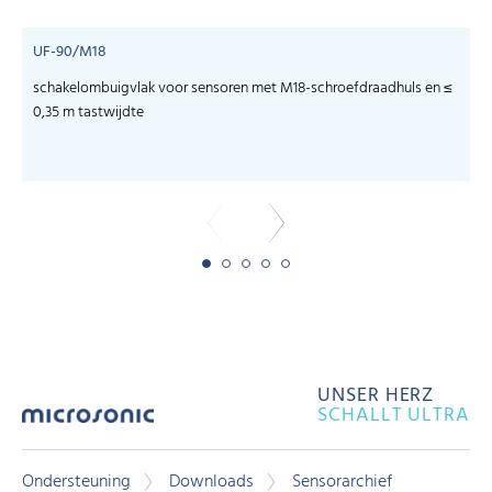
UF-90/M18
schakelombuigvlak voor sensoren met M18-schroefdraadhuls en ≤
c
0,35 m tastwijdte
UNSER HERZ
SCHALLT ULTRA
Ondersteuning
Downloads
Sensorarchief