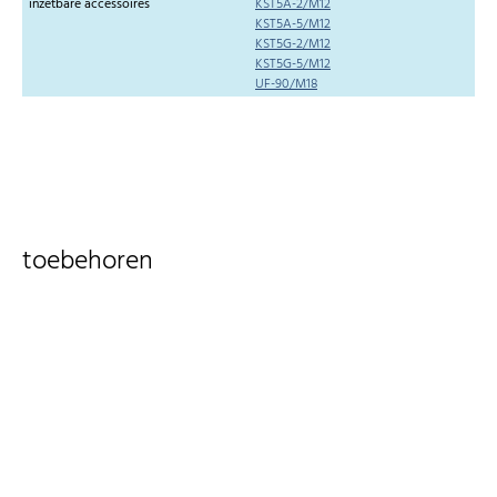
inzetbare accessoires
KST5A-2/M12
KST5A-5/M12
KST5G-2/M12
KST5G-5/M12
UF-90/M18
toebehoren