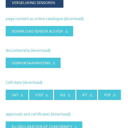
VERGELIJKING SENSOREN
page content as online catalogue (download)
DOWNLOAD SENSOR ALS PDF
documentatie (download)
GEBRUIKSAANWIJZING
CAD data (download)
SAT
STEP
IGS
IPT
PDF
approvals and certificates (download)
EU-DECLARATION OF CONFORMITY