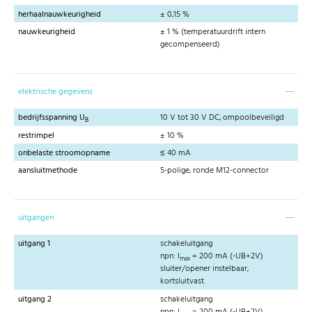
herhaalnauwkeurigheid
± 0,15 %
nauwkeurigheid
± 1 % (temperatuurdrift intern
gecompenseerd)
elektrische gegevens
bedrijfsspanning U
10 V tot 30 V DC, ompoolbeveiligd
B
restrimpel
± 10 %
onbelaste stroomopname
≤ 40 mA
aansluitmethode
5-polige, ronde M12-connector
uitgangen
uitgang 1
schakeluitgang
npn: I
= 200 mA (-UB+2V)
max
sluiter/opener instelbaar,
kortsluitvast
uitgang 2
schakeluitgang
npn: I
= 200 mA (-UB+2V)