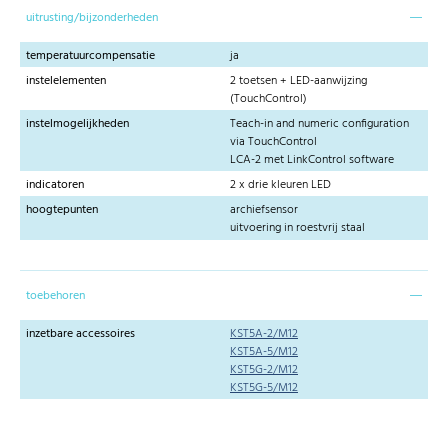
uitrusting/bijzonderheden
temperatuurcompensatie
ja
instelelementen
2 toetsen + LED-aanwijzing
(TouchControl)
instelmogelijkheden
Teach-in and numeric configuration
via TouchControl
LCA-2 met LinkControl software
indicatoren
2 x drie kleuren LED
hoogtepunten
archiefsensor
uitvoering in roestvrij staal
toebehoren
inzetbare accessoires
KST5A-2/M12
KST5A-5/M12
KST5G-2/M12
KST5G-5/M12