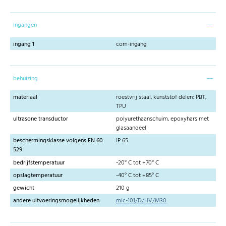
ingangen
ingang 1
com-ingang
behuizing
materiaal
roestvrij staal, kunststof delen: PBT,
TPU
ultrasone transductor
polyurethaanschuim, epoxyhars met
glasaandeel
beschermingsklasse volgens EN 60
IP 65
529
bedrijfstemperatuur
-20° C tot +70° C
opslagtemperatuur
-40° C tot +85° C
gewicht
210 g
andere uitvoeringsmogelijkheden
mic-101/D/HV/M30