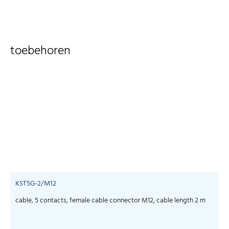
toebehoren
KST5G-2/M12
cable, 5 contacts, female cable connector M12, cable length 2 m
c