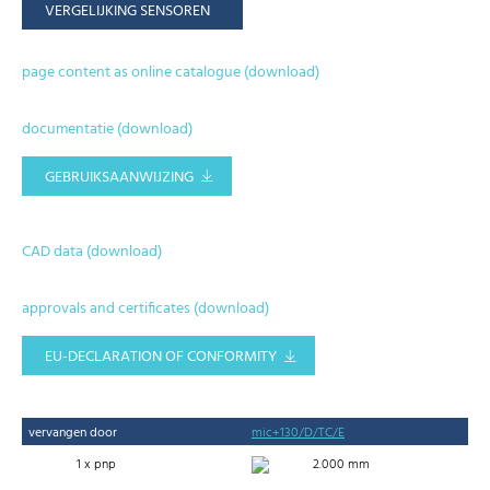
VERGELIJKING SENSOREN
page content as online catalogue (download)
documentatie (download)
GEBRUIKSAANWIJZING
CAD data (download)
approvals and certificates (download)
EU-DECLARATION OF CONFORMITY
vervangen door
mic+130/D/TC/E
1 x pnp
2.000 mm