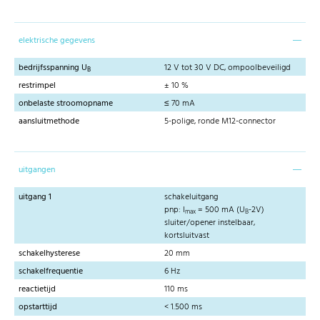
elektrische gegevens
bedrijfsspanning U
12 V tot 30 V DC, ompoolbeveiligd
B
restrimpel
± 10 %
onbelaste stroomopname
≤ 70 mA
aansluitmethode
5-polige, ronde M12-connector
uitgangen
uitgang 1
schakeluitgang
pnp: I
= 500 mA (U
-2V)
max
B
sluiter/opener instelbaar,
kortsluitvast
schakelhysterese
20 mm
schakelfrequentie
6 Hz
reactietijd
110 ms
opstarttijd
< 1.500 ms