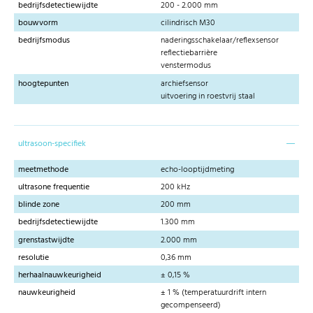
bedrijfsdetectiewijdte
200 - 2.000 mm
bouwvorm
cilindrisch M30
bedrijfsmodus
naderingsschakelaar/reflexsensor
reflectiebarrière
venstermodus
hoogtepunten
archiefsensor
uitvoering in roestvrij staal
ultrasoon-specifiek
meetmethode
echo-looptijdmeting
ultrasone frequentie
200 kHz
blinde zone
200 mm
bedrijfsdetectiewijdte
1.300 mm
grenstastwijdte
2.000 mm
resolutie
0,36 mm
herhaalnauwkeurigheid
± 0,15 %
nauwkeurigheid
± 1 % (temperatuurdrift intern
gecompenseerd)