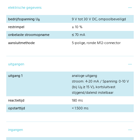
elektrische gegevens
bedrijfsspanning U
9 V tot 30 V DC, ompoolbeveiligd
B
restrimpel
± 10 %
onbelaste stroomopname
≤ 70 mA
aansluitmethode
5-polige, ronde M12-connector
uitgangen
uitgang 1
analoge uitgang
stroom: 4-20 mA / Spanning: 0-10 V
(bij U
≥ 15 V), kortsluitvast
B
stijgend/dalend instelbaar
reactietijd
180 ms
opstarttijd
< 1.500 ms
ingangen