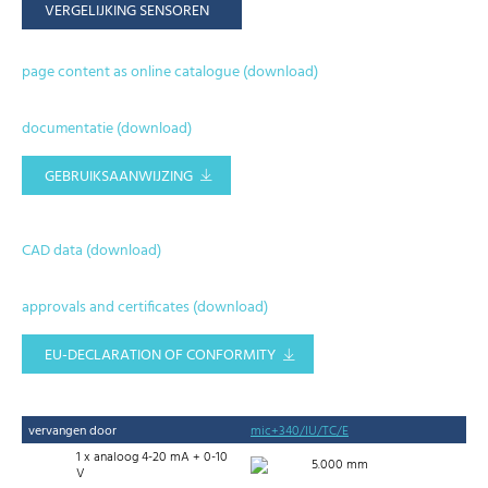
VERGELIJKING SENSOREN
page content as online catalogue (download)
documentatie (download)
GEBRUIKSAANWIJZING
CAD data (download)
approvals and certificates (download)
EU-DECLARATION OF CONFORMITY
vervangen door
mic+340/IU/TC/E
1 x analoog 4-20 mA + 0-10
5.000 mm
V