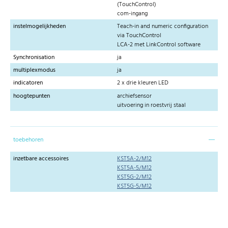
(TouchControl)
com-ingang
instelmogelijkheden
Teach-in and numeric configuration
via TouchControl
LCA-2 met LinkControl software
Synchronisation
ja
multiplexmodus
ja
indicatoren
2 x drie kleuren LED
hoogtepunten
archiefsensor
uitvoering in roestvrij staal
toebehoren
inzetbare accessoires
KST5A-2/M12
KST5A-5/M12
KST5G-2/M12
KST5G-5/M12