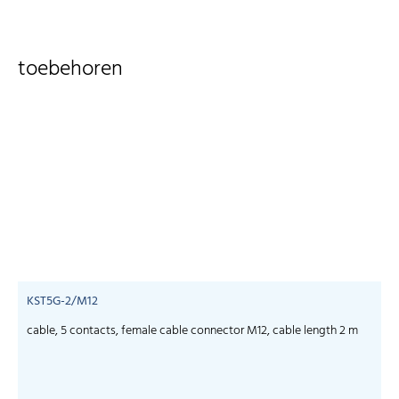
toebehoren
KST5G-2/M12
cable, 5 contacts, female cable connector M12, cable length 2 m
c