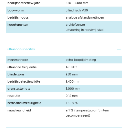
bedrijfsdetectiewijdte
350 - 3.400 mm
bouwvorm
cilindrisch M30
bedrijfsmodus
analoge afstandsmetingen
hoogtepunten
archiefsensor
uitvoering in roestvrij staal
ultrasoon-specifiek
meetmethode
echo-looptijdmeting
ultrasone frequentie
120 kHz
blinde zone
350 mm
bedrijfsdetectiewijdte
3.400 mm
grenstastwijdte
5.000 mm
resolutie
0,18 mm
herhaalnauwkeurigheid
± 0,15 %
nauwkeurigheid
± 1 % (temperatuurdrift intern
gecompenseerd)