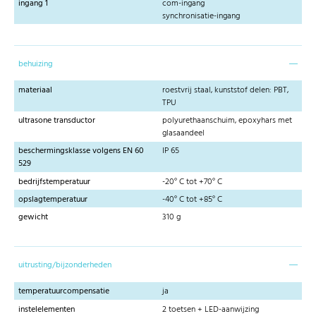
ingang 1
com-ingang
synchronisatie-ingang
behuizing
materiaal
roestvrij staal, kunststof delen: PBT,
TPU
ultrasone transductor
polyurethaanschuim, epoxyhars met
glasaandeel
beschermingsklasse volgens EN 60
IP 65
529
bedrijfstemperatuur
-20° C tot +70° C
opslagtemperatuur
-40° C tot +85° C
gewicht
310 g
uitrusting/bijzonderheden
temperatuurcompensatie
ja
instelelementen
2 toetsen + LED-aanwijzing