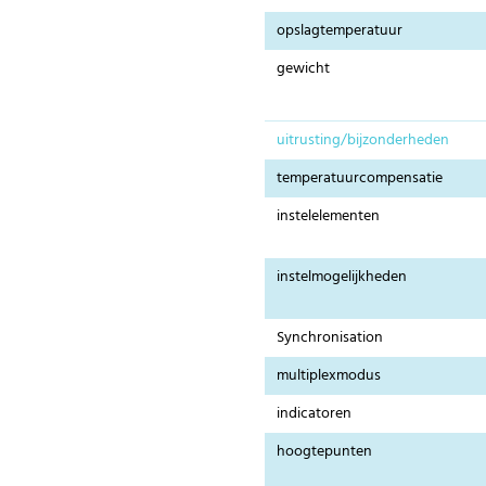
opslagtemperatuur
gewicht
uitrusting/bijzonderheden
temperatuurcompensatie
instelelementen
instelmogelijkheden
Synchronisation
multiplexmodus
indicatoren
hoogtepunten