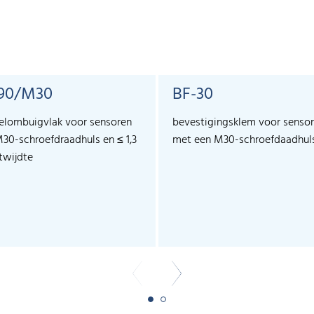
90/M30
BF-30
elombuigvlak voor sensoren
bevestigingsklem voor senso
30-schroefdraadhuls en ≤ 1,3
met een M30-schroefdaadhul
twijdte