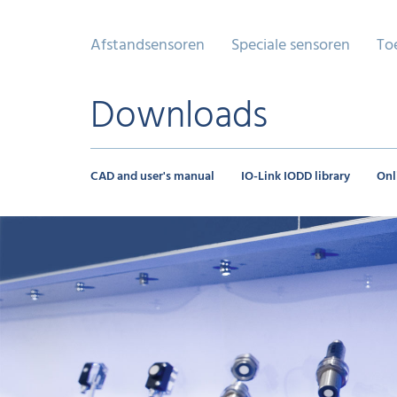
Afstandsensoren
Speciale sensoren
To
Downloads
CAD and user's manual
IO-Link IODD library
Onl