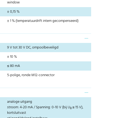
window
± 0,15 %
± 1 % (temperatuurdrift intern gecompenseerd)
9 V tot 30 V DC, ompoolbeveiligd
± 10 %
≤ 80 mA
5-polige, ronde M12-connector
analoge uitgang
stroom: 4-20 mA / Spanning: 0-10 V (bij U
≥ 15 V),
B
kortsluitvast