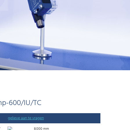
np-600/IU/TC
gelieve aan te vragen
V
8.000 mm