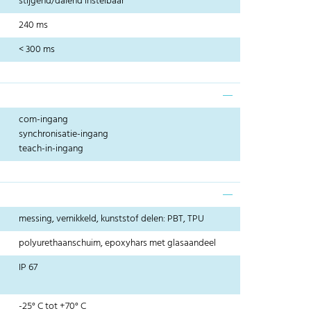
stijgend/dalend instelbaar
240 ms
< 300 ms
com-ingang
synchronisatie-ingang
teach-in-ingang
messing, vernikkeld, kunststof delen: PBT, TPU
polyurethaanschuim, epoxyhars met glasaandeel
IP 67
-25° C tot +70° C