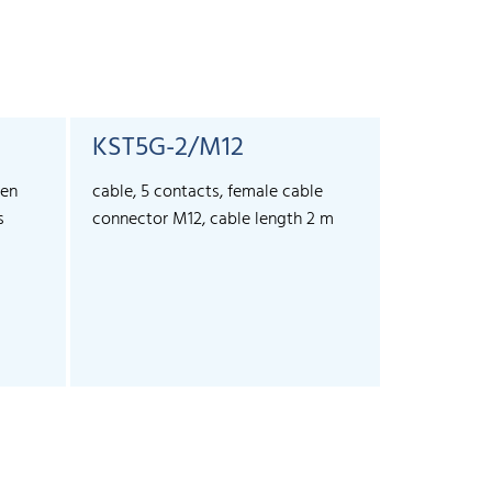
KST5G-2/M12
KST5G-
ren
cable, 5 contacts, female cable
cable, 5 co
s
connector M12, cable length 2 m
connector 