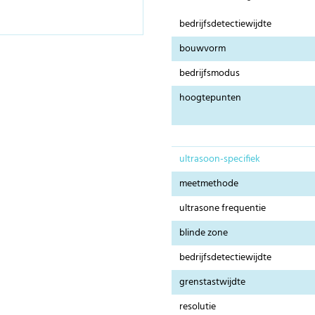
bedrijfsdetectiewijdte
bouwvorm
bedrijfsmodus
hoogtepunten
ultrasoon-specifiek
meetmethode
ultrasone frequentie
blinde zone
bedrijfsdetectiewijdte
grenstastwijdte
resolutie