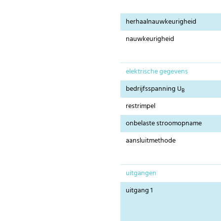
herhaalnauwkeurigheid
nauwkeurigheid
elektrische gegevens
bedrijfsspanning U
B
restrimpel
onbelaste stroomopname
aansluitmethode
uitgangen
uitgang 1