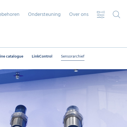
ebehoren
Ondersteuning
Over ons
ine catalogue
LinkControl
Sensorarchief