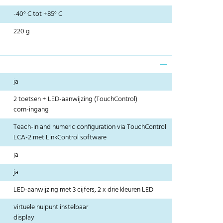
-40° C tot +85° C
220 g
ja
2 toetsen + LED-aanwijzing (TouchControl)
com-ingang
Teach-in and numeric configuration via TouchControl
LCA-2 met LinkControl software
ja
ja
LED-aanwijzing met 3 cijfers, 2 x drie kleuren LED
virtuele nulpunt instelbaar
display