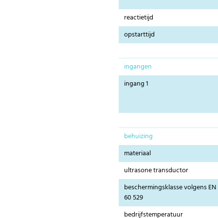
reactietijd
opstarttijd
ingangen
ingang 1
behuizing
materiaal
ultrasone transductor
beschermingsklasse volgens EN
60 529
bedrijfstemperatuur