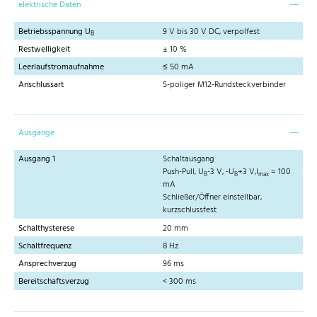
elektrische Daten
Betriebsspannung U
9 V bis 30 V DC, verpolfest
B
Restwelligkeit
± 10 %
Leerlaufstromaufnahme
≤ 50 mA
Anschlussart
5-poliger M12-Rundsteckverbinder
Ausgänge
Ausgang 1
Schaltausgang
Push-Pull, U
-3 V, -U
+3 V,I
= 100
B
B
max
mA
Schließer/Öffner einstellbar,
kurzschlussfest
Schalthysterese
20 mm
Schaltfrequenz
8 Hz
Ansprechverzug
96 ms
Bereitschaftsverzug
< 300 ms