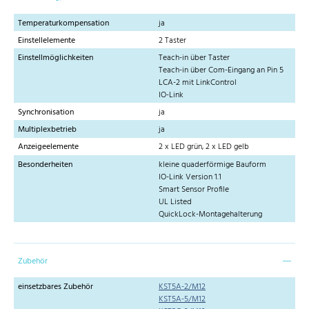
Temperaturkompensation
ja
Einstellelemente
2 Taster
Einstellmöglichkeiten
Teach-in über Taster
Teach-in über Com-Eingang an Pin 5
LCA-2 mit LinkControl
IO-Link
Synchronisation
ja
Multiplexbetrieb
ja
Anzeigeelemente
2 x LED grün, 2 x LED gelb
Besonderheiten
kleine quaderförmige Bauform
IO-Link Version 1.1
Smart Sensor Profile
UL Listed
QuickLock-Montagehalterung
Zubehör
einsetzbares Zubehör
KST5A-2/M12
KST5A-5/M12