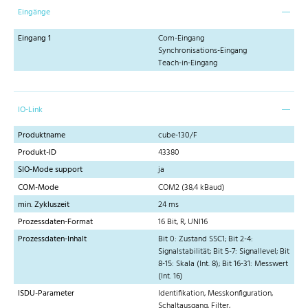
Eingänge
Eingang 1
Com-Eingang
Synchronisations-Eingang
Teach-in-Eingang
IO-Link
Produktname
cube-130/F
Produkt-ID
43380
SIO-Mode support
ja
COM-Mode
COM2 (38,4 kBaud)
min. Zykluszeit
24 ms
Prozessdaten-Format
16 Bit, R, UNI16
Prozessdaten-Inhalt
Bit 0: Zustand SSC1; Bit 2-4:
Signalstabilität; Bit 5-7: Signallevel; Bit
8-15: Skala (Int. 8); Bit 16-31: Messwert
(Int. 16)
ISDU-Parameter
Identifikation, Messkonfiguration,
Schaltausgang, Filter,