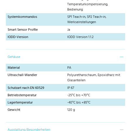
Temperaturkompensierung,
Bedienung
Systemkommandos
SP1 Teach-in, SP2 Teach-in,
Werkseinstellungen
Smart Sensor Profile
Ja
IODD-Version
IODD Version 1.1.2
Gehäuse
Material
PA
Ultraschall-Wandler
Polyurethanschaum, Epoxidharz mit
Glasanteilen
Schutzart nach EN 60529
IP 67
Betriebstemperatur
-25°C bis +70°C
Lagertemperatur
-40°C bis +85°C
Gewicht
120 g
Ausstattung/Besonderheiten