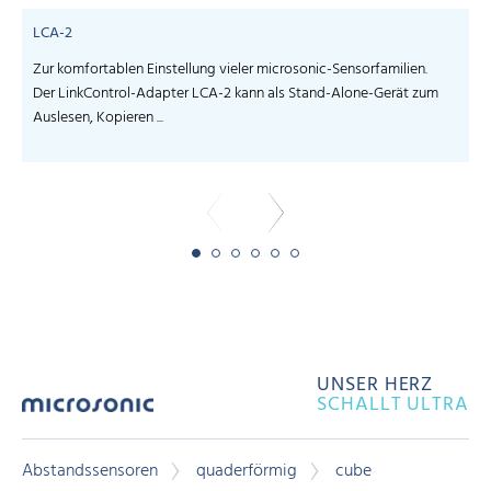
LCA-2
Zur komfortablen Einstellung vieler microsonic-Sensorfamilien.
S
Der LinkControl-Adapter LCA-2 kann als Stand-Alone-Gerät zum
I
Auslesen, Kopieren ...
-
UNSER HERZ
SCHALLT ULTRA
Abstandssensoren
quaderförmig
cube