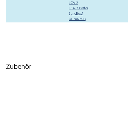
LCA-2
LCA-2 Koffer
SyncBox1
UF-90/M18
Zubehör