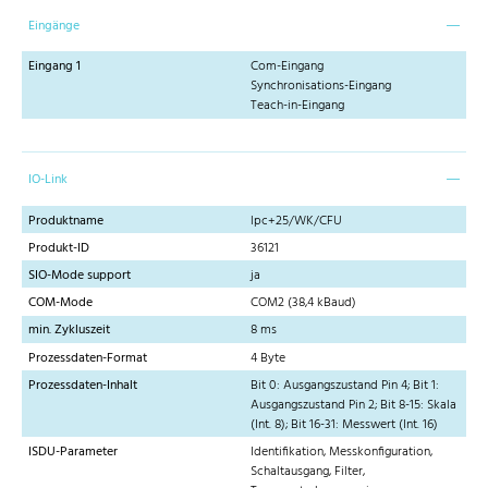
Eingänge
Eingang 1
Com-Eingang
Synchronisations-Eingang
Teach-in-Eingang
IO-Link
Produktname
lpc+25/WK/CFU
Produkt-ID
36121
SIO-Mode support
ja
COM-Mode
COM2 (38,4 kBaud)
min. Zykluszeit
8 ms
Prozessdaten-Format
4 Byte
Prozessdaten-Inhalt
Bit 0: Ausgangszustand Pin 4; Bit 1:
Ausgangszustand Pin 2; Bit 8-15: Skala
(Int. 8); Bit 16-31: Messwert (Int. 16)
ISDU-Parameter
Identifikation, Messkonfiguration,
Schaltausgang, Filter,