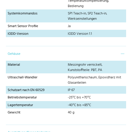
Temperaturkompensierung,
Bedienung
Systemkommandos
SP1 Teach-in, SP2 Teach-in,
Werkseinstellungen
Smart Sensor Profile
Ja
IODD-Version
IODD Version 1.1
Gehäuse
Material
Messingrohr vernickelt,
Kunststoffteile: PBT, PA
Ultraschall-Wandler
Polyurethanschaum, Epoxidharz mit
Glasanteilen
Schutzart nach EN 60529
IP 67
Betriebstemperatur
-25°C bis +70°C
Lagertemperatur
-40°C bis +85°C
Gewicht
40 g