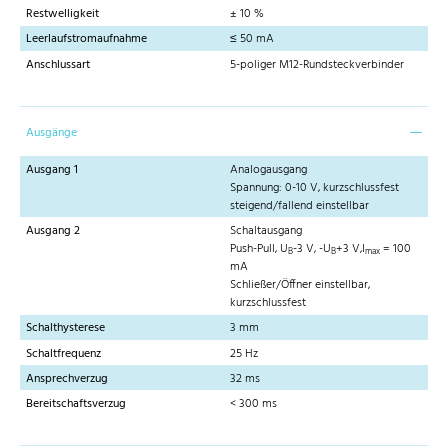
Restwelligkeit
± 10 %
Leerlaufstromaufnahme
≤ 50 mA
Anschlussart
5-poliger M12-Rundsteckverbinder
Ausgänge
Ausgang 1
Analogausgang
Spannung: 0-10 V, kurzschlussfest
steigend/fallend einstellbar
Ausgang 2
Schaltausgang
Push-Pull, U
-3 V, -U
+3 V,I
= 100
B
B
max
mA
Schließer/Öffner einstellbar,
kurzschlussfest
Schalthysterese
3 mm
Schaltfrequenz
25 Hz
Ansprechverzug
32 ms
Bereitschaftsverzug
< 300 ms