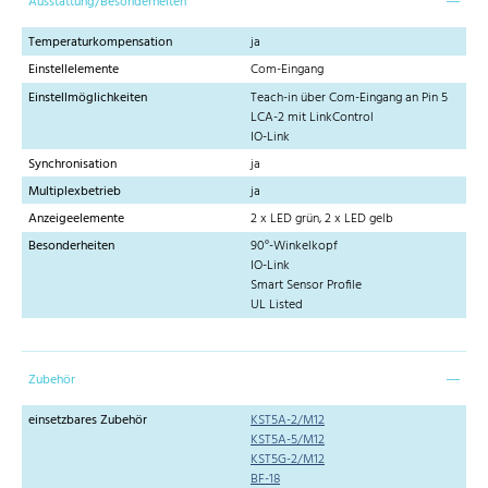
Ausstattung/Besonderheiten
Temperaturkompensation
ja
Einstellelemente
Com-Eingang
Einstellmöglichkeiten
Teach-in über Com-Eingang an Pin 5
LCA-2 mit LinkControl
IO-Link
Synchronisation
ja
Multiplexbetrieb
ja
Anzeigeelemente
2 x LED grün, 2 x LED gelb
Besonderheiten
90°-Winkelkopf
IO-Link
Smart Sensor Profile
UL Listed
Zubehör
einsetzbares Zubehör
KST5A-2/M12
KST5A-5/M12
KST5G-2/M12
BF-18