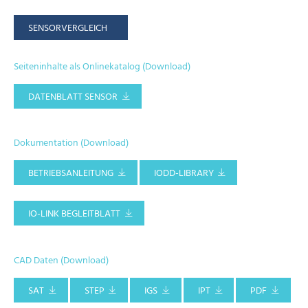
SENSORVERGLEICH
Seiteninhalte als Onlinekatalog (Download)
DATENBLATT SENSOR
Dokumentation (Download)
BETRIEBSANLEITUNG
IODD-LIBRARY
IO-LINK BEGLEITBLATT
CAD Daten (Download)
SAT
STEP
IGS
IPT
PDF