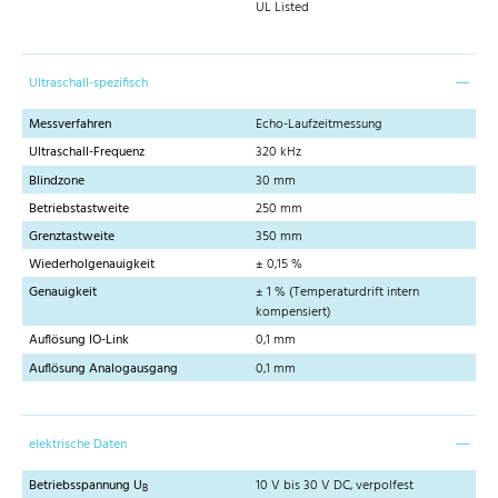
UL Listed
Ultraschall-spezifisch
Messverfahren
Echo-Laufzeitmessung
Ultraschall-Frequenz
320 kHz
Blindzone
30 mm
Betriebstastweite
250 mm
Grenztastweite
350 mm
Wiederholgenauigkeit
± 0,15 %
Genauigkeit
± 1 % (Temperaturdrift intern
kompensiert)
Auflösung IO-Link
0,1 mm
Auflösung Analogausgang
0,1 mm
elektrische Daten
Betriebsspannung U
10 V bis 30 V DC, verpolfest
B