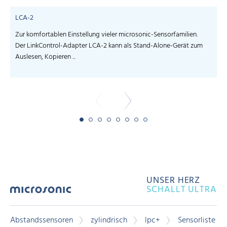
LCA-2
Zur komfortablen Einstellung vieler microsonic-Sensorfamilien.
S
Der LinkControl-Adapter LCA-2 kann als Stand-Alone-Gerät zum
I
Auslesen, Kopieren ...
-
UNSER HERZ
SCHALLT ULTRA
Abstandssensoren
zylindrisch
lpc+
Sensorliste