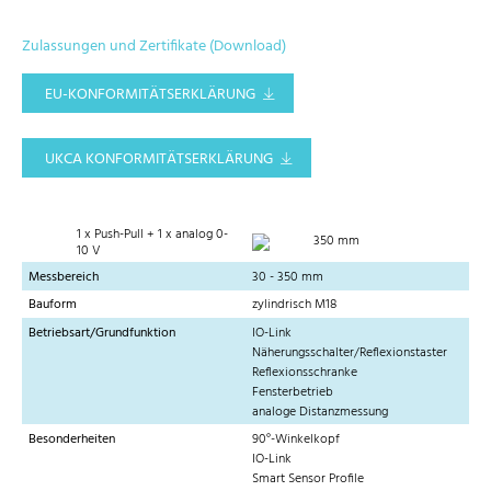
Zulassungen und Zertifikate (Download)
EU-KONFORMITÄTSERKLÄRUNG
UKCA KONFORMITÄTSERKLÄRUNG
1 x Push-Pull + 1 x analog 0-
350 mm
10 V
Messbereich
30 - 350 mm
Bauform
zylindrisch M18
Betriebsart/Grundfunktion
IO-Link
Näherungsschalter/Reflexionstaster
Reflexionsschranke
Fensterbetrieb
analoge Distanzmessung
Besonderheiten
90°-Winkelkopf
IO-Link
Smart Sensor Profile