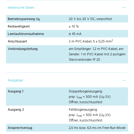
elektrische Daten
Betriebsspannung U
20 V bis 30 V DC, verpolfest
B
Restwelligkeit
± 10 %
Leerlaufstromaufnahme
≤ 45 mA
2
Anschlussart
3 m PVC-Kabel, 5 x 0,25 mm
Verbindungsleitung
am Empfänger: 1,2 m PVC-Kabel, am
Sender: 1 m PVC-Kabel mit 2-poligem
Steckverbinder IP 20
Ausgänge
Ausgang 1
Doppelbogenausgang
pnp: I
= 500 mA (U
-2V)
max
B
Öffner, kurzschlussfest
Ausgang 2
Fehlbogenausgang
pnp: I
= 500 mA (U
-2V)
max
B
Öffner, kurzschlussfest
Ansprechverzug
2,5 ms bzw. 6,5 ms im Free-Run-Mode