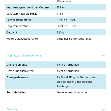
Glasanteilen
max. Anzugsmoment der Muttern
15 Nm
Schutzart nach EN 60529
IP 65
Betriebstemperatur
+5°C bis +60°C
Lagertemperatur
-40°C bis +85°C
Gewicht
320 g
weitere Gehäusevarianten
einzelner Sender/Empfänger
Ausstattung/Besonderheiten
Einstellelemente
nicht erforderlich
Einstellmöglichkeiten
nicht erforderlich
Anzeigeelemente
1 x Duo-LED; grün: Betrieb / rot:
Doppelbogen / rot blinkend:
Fehlbogen
Besonderheiten
längeres Anschlusskabel
Zubehör