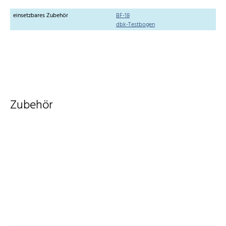
einsetzbares Zubehör
BF-18
dbk-Testbogen
Zubehör