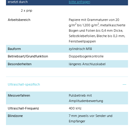
ersetzt durch
bitte anfragen
2 x pnp
Arbeitsbereich
Papiere mit Grammaturen von 20
2
2
g/m
bis 1.200 g/m
, metallkaschierte
Bogen und Folien bis 0,4 mm Dicke,
Selbstklebefolien, Bleche bis 0,3 mm,
Feinstwellpappen
Bauform
zylindrisch M18
Betriebsart/Grundfunktion
Doppelbogenkontrolle
Besonderheiten
längeres Anschlusskabel
Ultraschall-spezifisch
Messverfahren
Pulsbetrieb mit
Amplitudenbewertung
Ultraschall-Frequenz
400 kHz
Blindzone
7 mm jeweils vor Sender und
Empfänger