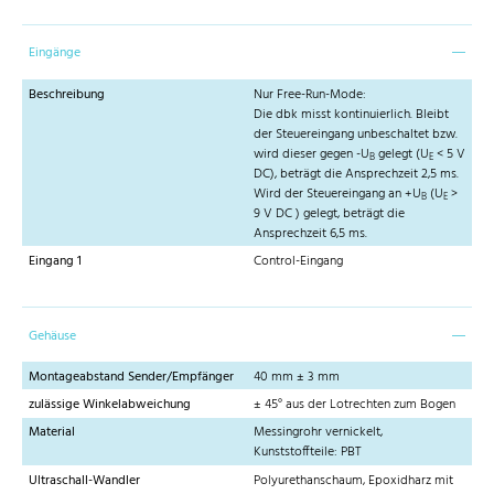
Eingänge
Beschreibung
Nur Free-Run-Mode:
Die dbk misst kontinuierlich. Bleibt
der Steuereingang unbeschaltet bzw.
wird dieser gegen -U
gelegt (U
< 5 V
B
E
DC), beträgt die Ansprechzeit 2,5 ms.
Wird der Steuereingang an +U
(U
>
B
E
9 V DC ) gelegt, beträgt die
Ansprechzeit 6,5 ms.
Eingang 1
Control-Eingang
Gehäuse
Montageabstand Sender/Empfänger
40 mm ± 3 mm
zulässige Winkelabweichung
± 45° aus der Lotrechten zum Bogen
Material
Messingrohr vernickelt,
Kunststoffteile: PBT
Ultraschall-Wandler
Polyurethanschaum, Epoxidharz mit