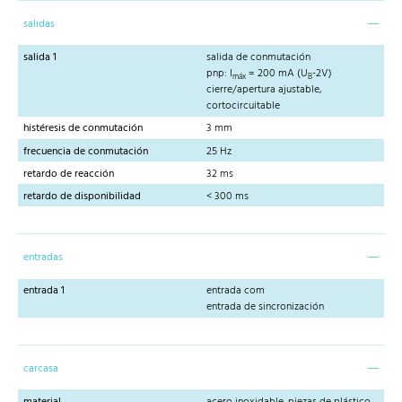
salidas
salida 1
salida de conmutación
pnp: I
= 200 mA (U
-2V)
máx
B
cierre/apertura ajustable,
cortocircuitable
histéresis de conmutación
3 mm
frecuencia de conmutación
25 Hz
retardo de reacción
32 ms
retardo de disponibilidad
< 300 ms
entradas
entrada 1
entrada com
entrada de sincronización
carcasa
material
acero inoxidable, piezas de plástico