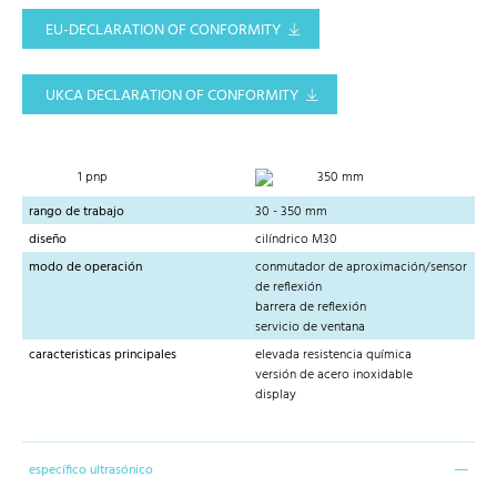
EU-DECLARATION OF CONFORMITY
UKCA DECLARATION OF CONFORMITY
1 pnp
350 mm
rango de trabajo
30 - 350 mm
diseño
cilíndrico M30
modo de operación
conmutador de aproximación/sensor
de reflexión
barrera de reflexión
servicio de ventana
caracteristicas principales
elevada resistencia química
versión de acero inoxidable
display
específico ultrasónico