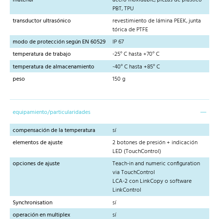
PBT, TPU
transductor ultrasónico
revestimiento de lámina PEEK, junta
tórica de PTFE
modo de protección según EN 60529
IP 67
temperatura de trabajo
-25° C hasta +70° C
temperatura de almacenamiento
-40° C hasta +85° C
peso
150 g
equipamiento/particularidades
compensación de la temperatura
sí
elementos de ajuste
2 botones de presión + indicación
LED (TouchControl)
opciones de ajuste
Teach-in and numeric configuration
via TouchControl
LCA-2 con LinkCopy o software
LinkControl
Synchronisation
sí
operación en multiplex
sí