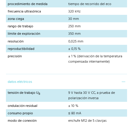
procedimiento de medida
tiempo de recorrido del eco
frecuencia ultrasónica
320 kHz
zona ciega
30 mm
rango de trabajo
250 mm
límite de exploración
350 mm
resolución
0,025 mm
reproductibilidad
± 0,15 %
precisión
± 1 % (derivación de la temperatura
compensada internamente)
datos eléctricos
tensión de trabajo U
9 V hasta 30 V CC, a prueba de
B
polarización inversa
ondulación residual
± 10 %
consumo propio
≤ 80 mA
modo de conexión
enchufe M12 de 5 clavijas