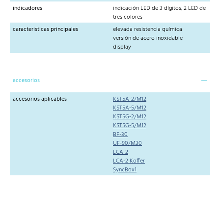
indicadores
indicación LED de 3 dígitos, 2 LED de
tres colores
caracteristicas principales
elevada resistencia química
versión de acero inoxidable
display
accesorios
accesorios aplicables
KST5A-2/M12
KST5A-5/M12
KST5G-2/M12
KST5G-5/M12
BF-30
UF-90/M30
LCA-2
LCA-2 Koffer
SyncBox1