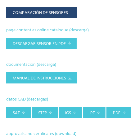
COMPARACIÓN DE SENSORES
page content as online catalogue (descarga)
DESCARGAR SENSOR EN PDF
documentación (descarga)
MANUAL DE INSTRUCCIONES
datos CAD (descargas)
SAT
STEP
IGS
IPT
PDF
approvals and certificates (download)