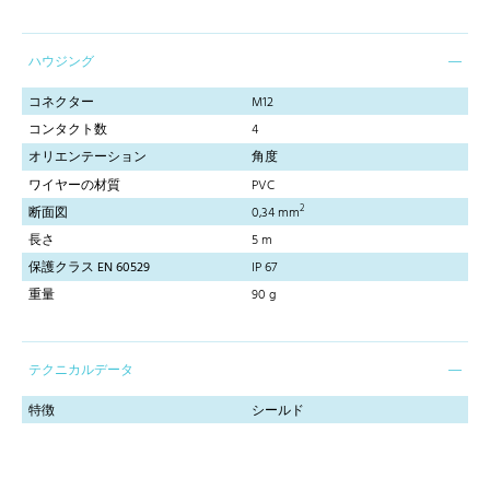
ハウジング
コネクター
M12
コンタクト数
4
オリエンテーション
角度
ワイヤーの材質
PVC
2
断面図
0,34 mm
長さ
5 m
保護クラス EN 60529
IP 67
重量
90 g
テクニカルデータ
特徴
シールド