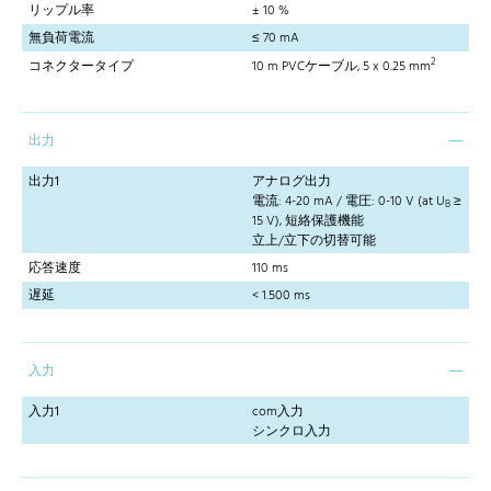
リップル率
± 10 %
無負荷電流
≤ 70 mA
2
コネクタータイプ
10 m PVCケーブル, 5 x 0.25 mm
出力
出力1
アナログ出力
電流: 4-20 mA / 電圧: 0-10 V (at U
≥
B
15 V), 短絡保護機能
立上/立下の切替可能
応答速度
110 ms
遅延
< 1.500 ms
入力
入力1
com入力
シンクロ入力