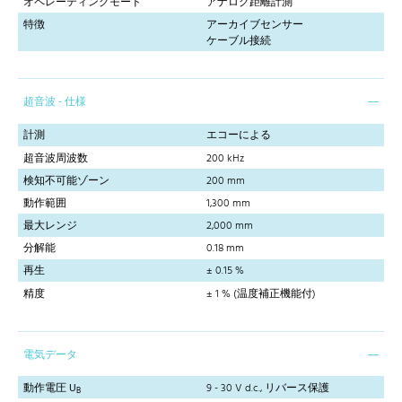
オペレーティングモード
アナログ距離計測
特徴
アーカイブセンサー
ケーブル接続
超音波 - 仕様
計測
エコーによる
超音波周波数
200 kHz
検知不可能ゾーン
200 mm
動作範囲
1,300 mm
最大レンジ
2,000 mm
分解能
0.18 mm
再生
± 0.15 %
精度
± 1 % (温度補正機能付)
電気データ
動作電圧 U
9 - 30 V d.c., リバース保護
B