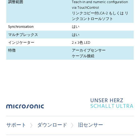
調整範囲
Teach-in and numeric configuration
via TouchControl
リンクコピー付LCA-2 もしくは リ
ンクコントロールソフト
Synchronisation
はい
マルチプレックス
はい
インジケーター
2 x 3色 LED
特徴
アーカイブセンサー
ケーブル接続
UNSER HERZ
SCHALLT ULTRA
サポート
ダウンロード
旧センサー