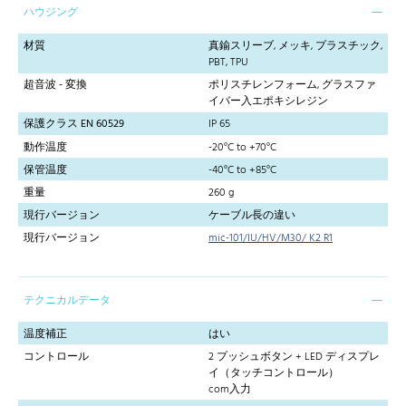
ハウジング
材質
真鍮スリーブ, メッキ, プラスチック,
PBT, TPU
超音波 - 変換
ポリスチレンフォーム, グラスファ
イバー入エポキシレジン
保護クラス EN 60529
IP 65
動作温度
-20°C to +70°C
保管温度
-40°C to +85°C
重量
260 g
現行バージョン
ケーブル長の違い
現行バージョン
mic-101/IU/HV/M30/ K2 R1
テクニカルデータ
温度補正
はい
コントロール
2 プッシュボタン + LED ディスプレ
イ（タッチコントロール）
com入力