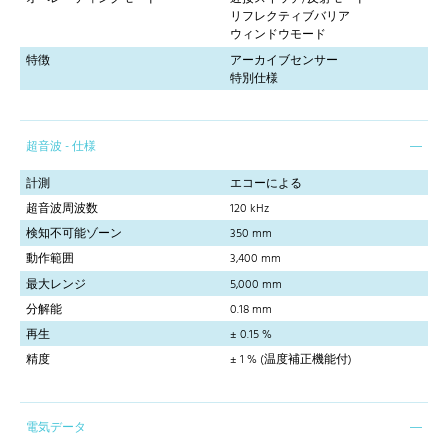
リフレクティブバリア
ウィンドウモード
特徴
アーカイブセンサー
特別仕様
超音波 - 仕様
計測
エコーによる
超音波周波数
120 kHz
検知不可能ゾーン
350 mm
動作範囲
3,400 mm
最大レンジ
5,000 mm
分解能
0.18 mm
再生
± 0.15 %
精度
± 1 % (温度補正機能付)
電気データ