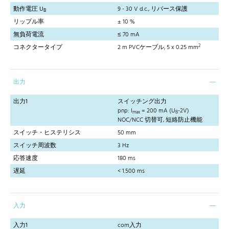
動作電圧 U
9 - 30 V d.c., リバース保護
B
リップル率
± 10 %
無負荷電流
≤ 70 mA
2
コネクタータイプ
2 m PVCケーブル, 5 x 0.25 mm
出力
出力1
スイッチング出力
pnp: I
= 200 mA (U
-2V)
max
B
NOC/NCC 切替可, 短絡防止機能
スイッチ・ヒステリシス
50 mm
スイッチ周波数
3 Hz
応答速度
180 ms
遅延
< 1.500 ms
入力
入力1
com入力