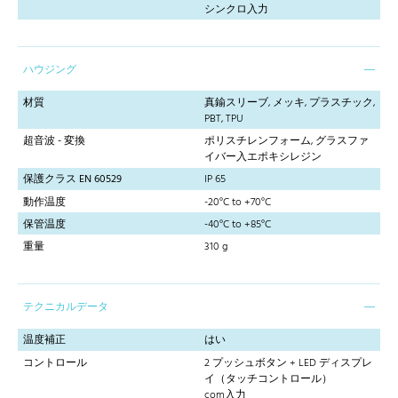
シンクロ入力
ハウジング
材質
真鍮スリーブ, メッキ, プラスチック,
PBT, TPU
超音波 - 変換
ポリスチレンフォーム, グラスファ
イバー入エポキシレジン
保護クラス EN 60529
IP 65
動作温度
-20°C to +70°C
保管温度
-40°C to +85°C
重量
310 g
テクニカルデータ
温度補正
はい
コントロール
2 プッシュボタン + LED ディスプレ
イ（タッチコントロール）
com入力