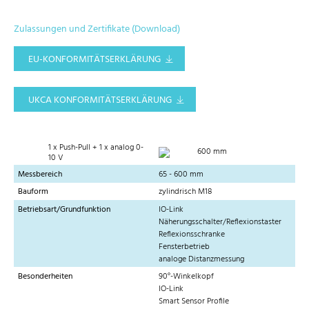
Zulassungen und Zertifikate (Download)
EU-KONFORMITÄTSERKLÄRUNG
UKCA KONFORMITÄTSERKLÄRUNG
1 x Push-Pull + 1 x analog 0-
600 mm
10 V
Messbereich
65 - 600 mm
Bauform
zylindrisch M18
Betriebsart/Grundfunktion
IO-Link
Näherungsschalter/Reflexionstaster
Reflexionsschranke
Fensterbetrieb
analoge Distanzmessung
Besonderheiten
90°-Winkelkopf
IO-Link
Smart Sensor Profile