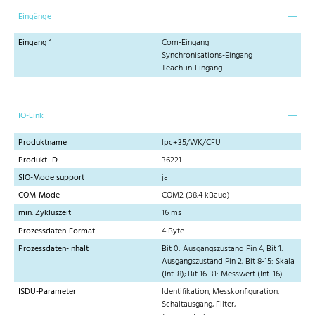
Eingänge
Eingang 1
Com-Eingang
Synchronisations-Eingang
Teach-in-Eingang
IO-Link
Produktname
lpc+35/WK/CFU
Produkt-ID
36221
SIO-Mode support
ja
COM-Mode
COM2 (38,4 kBaud)
min. Zykluszeit
16 ms
Prozessdaten-Format
4 Byte
Prozessdaten-Inhalt
Bit 0: Ausgangszustand Pin 4; Bit 1:
Ausgangszustand Pin 2; Bit 8-15: Skala
(Int. 8); Bit 16-31: Messwert (Int. 16)
ISDU-Parameter
Identifikation, Messkonfiguration,
Schaltausgang, Filter,