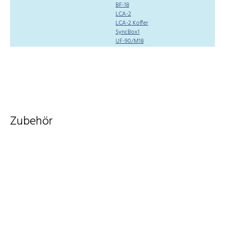
BF-18
LCA-2
LCA-2 Koffer
SyncBox1
UF-90/M18
Zubehör