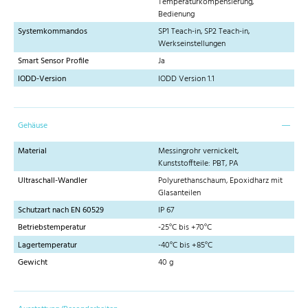
Temperaturkompensierung,
Bedienung
Systemkommandos
SP1 Teach-in, SP2 Teach-in,
Werkseinstellungen
Smart Sensor Profile
Ja
IODD-Version
IODD Version 1.1
Gehäuse
Material
Messingrohr vernickelt,
Kunststoffteile: PBT, PA
Ultraschall-Wandler
Polyurethanschaum, Epoxidharz mit
Glasanteilen
Schutzart nach EN 60529
IP 67
Betriebstemperatur
-25°C bis +70°C
Lagertemperatur
-40°C bis +85°C
Gewicht
40 g