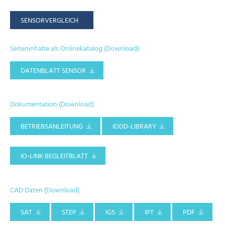
SENSORVERGLEICH
Seiteninhalte als Onlinekatalog (Download)
DATENBLATT SENSOR
Dokumentation (Download)
BETRIEBSANLEITUNG
IODD-LIBRARY
IO-LINK BEGLEITBLATT
CAD Daten (Download)
SAT
STEP
IGS
IPT
PDF