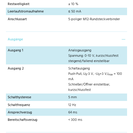
Restwelligkeit
± 10 %
Leerlaufstromaufnahme
≤ 50 mA
Anschlussart
5-poliger M12-Rundsteckverbinder
Ausgänge
Ausgang 1
Analogausgang
Spannung: 0-10 V, kurzschlussfest
steigend/fallend einstellbar
Ausgang 2
Schaltausgang
Push-Pull, U
-3 V, -U
+3 V,I
= 100
B
B
max
mA
Schließer/Öffner einstellbar,
kurzschlussfest
Schalthysterese
5 mm
Schaltfrequenz
12 Hz
Ansprechverzug
64 ms
Bereitschaftsverzug
< 300 ms