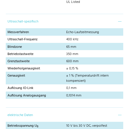
UL Listed
Ultraschall-spezifisch
Messverfahren
Echo-Laufzeitmessung
Ultraschall-Frequenz
400 kHz
Blindzone
65 mm
Betriebstastweite
350 mm
Grenztastweite
600 mm
Wiederholgenauigkeit
± 0,15 %
Genauigkeit
± 1 % (Temperaturdrift intern
kompensiert)
Auflösung IO-Link
0,1 mm
Auflösung Analogausgang
0,1014 mm
elektrische Daten
Betriebsspannung U
10 V bis 30 V DC, verpolfest
B