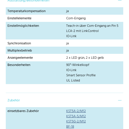
Ausstattung/Besonderheiten
Temperaturkompensation
ja
Einstellelemente
Com-Eingang
Einstellmöglichkeiten
Teach-in über Com-Eingang an Pin 5
LCA-2 mit LinkControl
IO-Link
Synchronisation
ja
Multiplexbetrieb
ja
Anzeigeelemente
2 x LED grün, 2 x LED gelb
Besonderheiten
90°-Winkelkopf
IO-Link
Smart Sensor Profile
UL Listed
Zubehör
einsetzbares Zubehör
KST5A-2/M12
KST5A-5/M12
KST5G-2/M12
BF-18