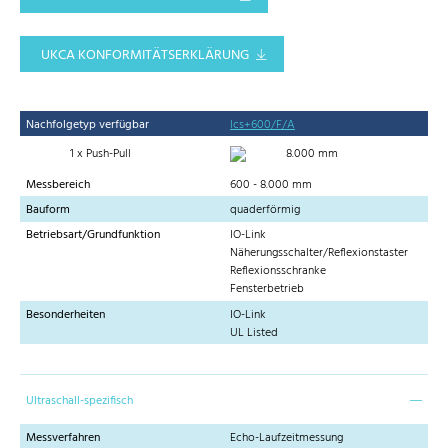
UKCA KONFORMITÄTSERKLÄRUNG
Nachfolgetyp verfügbar
lcs+600/F/A
1 x Push-Pull
8.000 mm
Messbereich
600 - 8.000 mm
Bauform
quaderförmig
Betriebsart/Grundfunktion
IO-Link
Näherungsschalter/Reflexionstaster
Reflexionsschranke
Fensterbetrieb
Besonderheiten
IO-Link
UL Listed
Ultraschall-spezifisch
Messverfahren
Echo-Laufzeitmessung