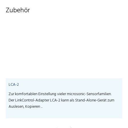
Zubehör
LCA-2
Zur komfortablen Einstellung vieler microsonic-Sensorfamilien.
S
Der LinkControl-Adapter LCA-2 kann als Stand-Alone-Gerät zum
I
Auslesen, Kopieren ...
-