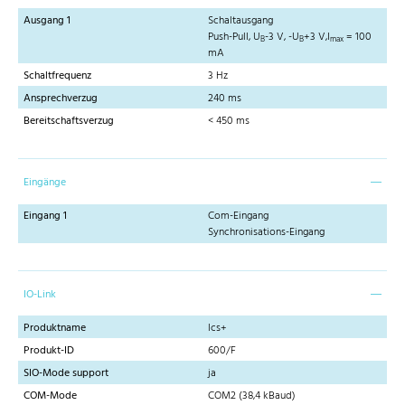
Ausgang 1
Schaltausgang
Push-Pull, U
-3 V, -U
+3 V,I
= 100
B
B
max
mA
Schaltfrequenz
3 Hz
Ansprechverzug
240 ms
Bereitschaftsverzug
< 450 ms
Eingänge
Eingang 1
Com-Eingang
Synchronisations-Eingang
IO-Link
Produktname
lcs+
Produkt-ID
600/F
SIO-Mode support
ja
COM-Mode
COM2 (38,4 kBaud)