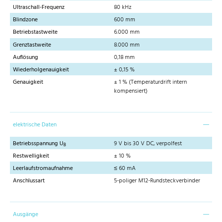
Ultraschall-Frequenz
80 kHz
Blindzone
600 mm
Betriebstastweite
6.000 mm
Grenztastweite
8.000 mm
Auflösung
0,18 mm
Wiederholgenauigkeit
± 0,15 %
Genauigkeit
± 1 % (Temperaturdrift intern
kompensiert)
elektrische Daten
Betriebsspannung U
9 V bis 30 V DC, verpolfest
B
Restwelligkeit
± 10 %
Leerlaufstromaufnahme
≤ 60 mA
Anschlussart
5-poliger M12-Rundsteckverbinder
Ausgänge