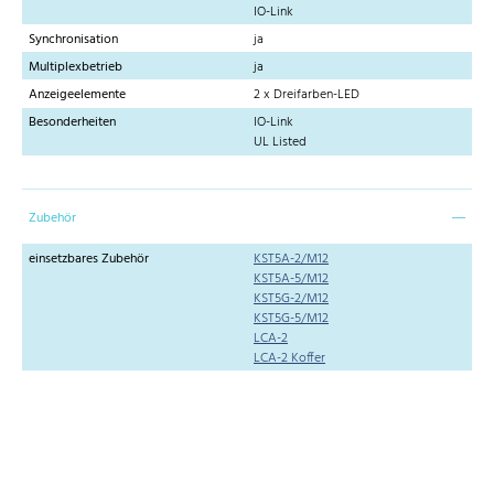
IO-Link
Synchronisation
ja
Multiplexbetrieb
ja
Anzeigeelemente
2 x Dreifarben-LED
Besonderheiten
IO-Link
UL Listed
Zubehör
einsetzbares Zubehör
KST5A-2/M12
KST5A-5/M12
KST5G-2/M12
KST5G-5/M12
LCA-2
LCA-2 Koffer