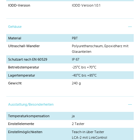
IODD-Version
IODD Version 1.0.1
Gehäuse
Material
PBT
Ultraschall-Wandler
Polyurethanschaum, Epoxidharz mit
Glasanteilen
Schutzart nach EN 60529
IP 67
Betriebstemperatur
-25°C bis +70°C
Lagertemperatur
-40°C bis +85°C
Gewicht
240 g
Ausstattung/Besonderheiten
Temperaturkompensation
ja
Einstellelemente
2 Taster
Einstellmöglichkeiten
Teach-in über Taster
LCA-2 mit LinkControl