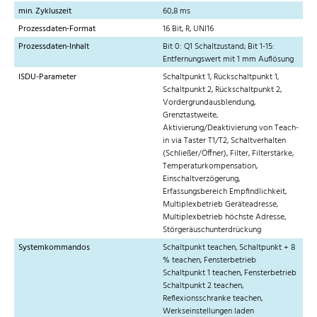
min. Zykluszeit
60,8 ms
Prozessdaten-Format
16 Bit, R, UNI16
Prozessdaten-Inhalt
Bit 0: Q1 Schaltzustand; Bit 1-15:
Entfernungswert mit 1 mm Auflösung
ISDU-Parameter
Schaltpunkt 1, Rückschaltpunkt 1,
Schaltpunkt 2, Rückschaltpunkt 2,
Vordergrundausblendung,
Grenztastweite,
Aktivierung/Deaktivierung von Teach-
in via Taster T1/T2, Schaltverhalten
(Schließer/Öffner), Filter, Filterstärke,
Temperaturkompensation,
Einschaltverzögerung,
Erfassungsbereich Empfindlichkeit,
Multiplexbetrieb Geräteadresse,
Multiplexbetrieb höchste Adresse,
Störgeräuschunterdrückung
Systemkommandos
Schaltpunkt teachen, Schaltpunkt + 8
% teachen, Fensterbetrieb
Schaltpunkt 1 teachen, Fensterbetrieb
Schaltpunkt 2 teachen,
Reflexionsschranke teachen,
Werkseinstellungen laden