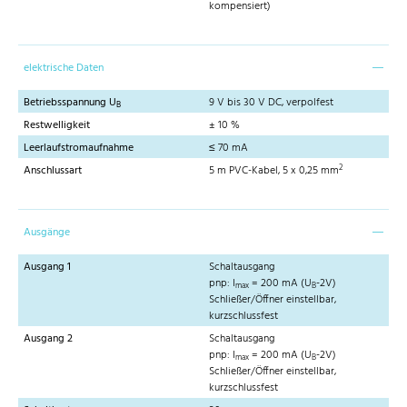
kompensiert)
elektrische Daten
Betriebsspannung U
9 V bis 30 V DC, verpolfest
B
Restwelligkeit
± 10 %
Leerlaufstromaufnahme
≤ 70 mA
2
Anschlussart
5 m PVC-Kabel, 5 x 0,25 mm
Ausgänge
Ausgang 1
Schaltausgang
pnp: I
= 200 mA (U
-2V)
max
B
Schließer/Öffner einstellbar,
kurzschlussfest
Ausgang 2
Schaltausgang
pnp: I
= 200 mA (U
-2V)
max
B
Schließer/Öffner einstellbar,
kurzschlussfest