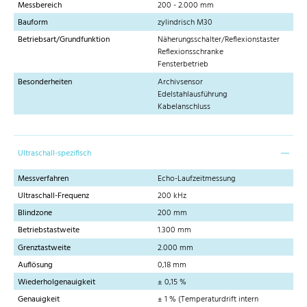
Messbereich
200 - 2.000 mm
Bauform
zylindrisch M30
Betriebsart/Grundfunktion
Näherungsschalter/Reflexionstaster
Reflexionsschranke
Fensterbetrieb
Besonderheiten
Archivsensor
Edelstahlausführung
Kabelanschluss
Ultraschall-spezifisch
Messverfahren
Echo-Laufzeitmessung
Ultraschall-Frequenz
200 kHz
Blindzone
200 mm
Betriebstastweite
1.300 mm
Grenztastweite
2.000 mm
Auflösung
0,18 mm
Wiederholgenauigkeit
± 0,15 %
Genauigkeit
± 1 % (Temperaturdrift intern