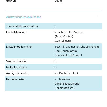
Gewicht
260 g
Ausstattung/Besonderheiten
Temperaturkompensation
ja
Einstellelemente
2 Taster + LED-Anzeige
(TouchControl)
Com-Eingang
Einstellmöglichkeiten
Teach-in und numerische Einstellung
über TouchControl
LCA-2 mit LinkControl
Synchronisation
ja
Multiplexbetrieb
ja
Anzeigeelemente
2 x Dreifarben-LED
Besonderheiten
Archivsensor
Edelstahlausführung
Kabelanschluss