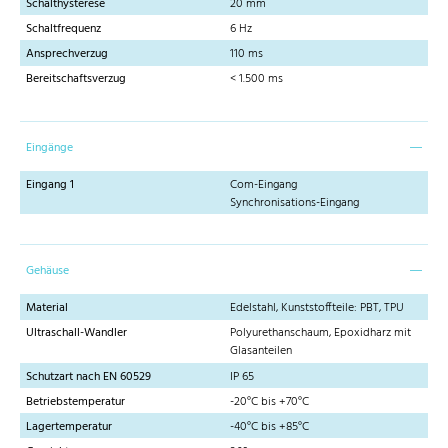
Schalthysterese
20 mm
Schaltfrequenz
6 Hz
Ansprechverzug
110 ms
Bereitschaftsverzug
< 1.500 ms
Eingänge
Eingang 1
Com-Eingang
Synchronisations-Eingang
Gehäuse
Material
Edelstahl, Kunststoffteile: PBT, TPU
Ultraschall-Wandler
Polyurethanschaum, Epoxidharz mit
Glasanteilen
Schutzart nach EN 60529
IP 65
Betriebstemperatur
-20°C bis +70°C
Lagertemperatur
-40°C bis +85°C