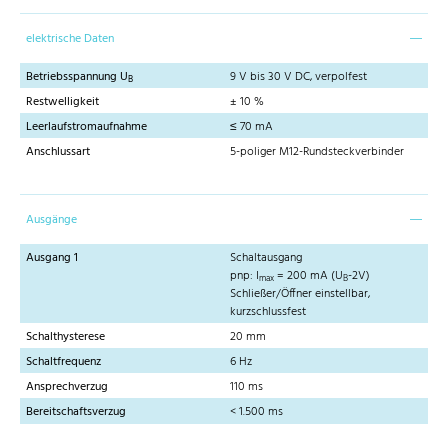
elektrische Daten
Betriebsspannung U
9 V bis 30 V DC, verpolfest
B
Restwelligkeit
± 10 %
Leerlaufstromaufnahme
≤ 70 mA
Anschlussart
5-poliger M12-Rundsteckverbinder
Ausgänge
Ausgang 1
Schaltausgang
pnp: I
= 200 mA (U
-2V)
max
B
Schließer/Öffner einstellbar,
kurzschlussfest
Schalthysterese
20 mm
Schaltfrequenz
6 Hz
Ansprechverzug
110 ms
Bereitschaftsverzug
< 1.500 ms