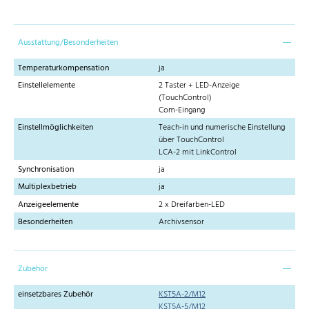
Ausstattung/Besonderheiten
Temperaturkompensation
ja
Einstellelemente
2 Taster + LED-Anzeige
(TouchControl)
Com-Eingang
Einstellmöglichkeiten
Teach-in und numerische Einstellung
über TouchControl
LCA-2 mit LinkControl
Synchronisation
ja
Multiplexbetrieb
ja
Anzeigeelemente
2 x Dreifarben-LED
Besonderheiten
Archivsensor
Zubehör
einsetzbares Zubehör
KST5A-2/M12
KST5A-5/M12