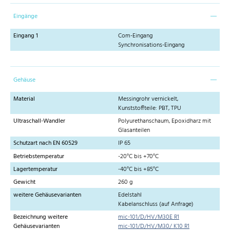
Eingänge
Eingang 1
Com-Eingang
Synchronisations-Eingang
Gehäuse
Material
Messingrohr vernickelt,
Kunststoffteile: PBT, TPU
Ultraschall-Wandler
Polyurethanschaum, Epoxidharz mit
Glasanteilen
Schutzart nach EN 60529
IP 65
Betriebstemperatur
-20°C bis +70°C
Lagertemperatur
-40°C bis +85°C
Gewicht
260 g
weitere Gehäusevarianten
Edelstahl
Kabelanschluss (auf Anfrage)
Bezeichnung weitere
mic-101/D/HV/M30E R1
Gehäusevarianten
mic-101/D/HV/M30/ K10 R1