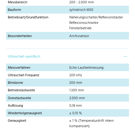
Messbereich
200 - 2.000 mm
Bauform
zylindrisch M30
Betriebsart/Grundfunktion
Näherungsschalter/Reflexionstaster
Reflexionsschranke
Fensterbetrieb
Besonderheiten
Archivsensor
Ultraschall-spezifisch
Messverfahren
Echo-Laufzeitmessung
Ultraschall-Frequenz
200 kHz
Blindzone
200 mm
Betriebstastweite
1.300 mm
Grenztastweite
2.000 mm
Auflösung
0,18 mm
Wiederholgenauigkeit
± 0,15 %
Genauigkeit
± 1 % (Temperaturdrift intern
kompensiert)