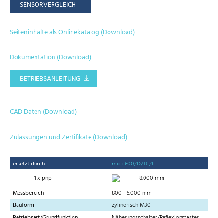
SENSORVERGLEICH
Seiteninhalte als Onlinekatalog (Download)
Dokumentation (Download)
BETRIEBSANLEITUNG
CAD Daten (Download)
Zulassungen und Zertifikate (Download)
ersetzt durch
mic+600/D/TC/E
1 x pnp
8.000 mm
Messbereich
800 - 6.000 mm
Bauform
zylindrisch M30
Betriebsart/Grundfunktion
Näherungsschalter/Reflexionstaster