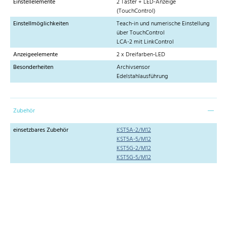
Einstellelemente
2 Taster + LED-Anzeige
(TouchControl)
Einstellmöglichkeiten
Teach-in und numerische Einstellung
über TouchControl
LCA-2 mit LinkControl
Anzeigeelemente
2 x Dreifarben-LED
Besonderheiten
Archivsensor
Edelstahlausführung
Zubehör
einsetzbares Zubehör
KST5A-2/M12
KST5A-5/M12
KST5G-2/M12
KST5G-5/M12