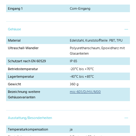
Eingang 1
Com-Eingang
Gehäuse
Material
Edelstahl, Kunststoffteile: PBT, TPU
Ultraschall-Wandler
Polyurethanschaum, Epoxidharz mit
Glasanteilen
Schutzart nach EN 60529
IP 65
Betriebstemperatur
-20°C bis +70°C
Lagertemperatur
-40°C bis +85°C
Gewicht
360 g
Bezeichnung weitere
mic-601/D/HV/M30
Gehäusevarianten
Ausstattung/Besonderheiten
Temperaturkompensation
ja