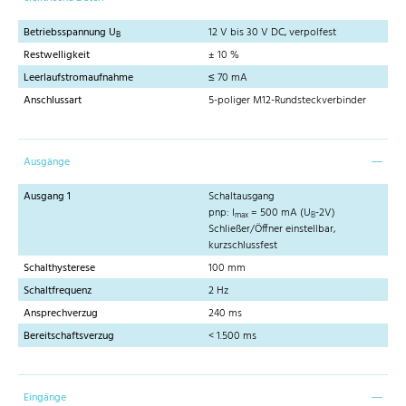
Betriebsspannung U
12 V bis 30 V DC, verpolfest
B
Restwelligkeit
± 10 %
Leerlaufstromaufnahme
≤ 70 mA
Anschlussart
5-poliger M12-Rundsteckverbinder
Ausgänge
Ausgang 1
Schaltausgang
pnp: I
= 500 mA (U
-2V)
max
B
Schließer/Öffner einstellbar,
kurzschlussfest
Schalthysterese
100 mm
Schaltfrequenz
2 Hz
Ansprechverzug
240 ms
Bereitschaftsverzug
< 1.500 ms
Eingänge