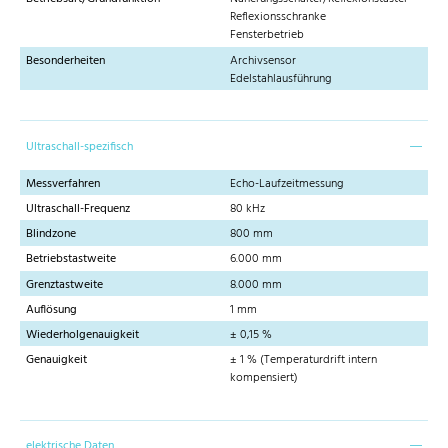
Reflexionsschranke
Fensterbetrieb
Besonderheiten
Archivsensor
Edelstahlausführung
Ultraschall-spezifisch
Messverfahren
Echo-Laufzeitmessung
Ultraschall-Frequenz
80 kHz
Blindzone
800 mm
Betriebstastweite
6.000 mm
Grenztastweite
8.000 mm
Auflösung
1 mm
Wiederholgenauigkeit
± 0,15 %
Genauigkeit
± 1 % (Temperaturdrift intern
kompensiert)
elektrische Daten