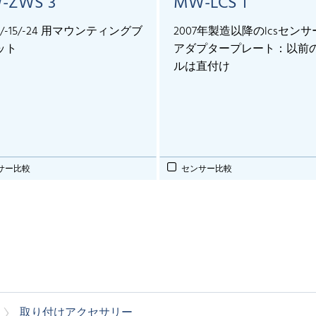
-ZWS 3
MW-LCS 1
-7/-15/-24 用マウンティングブ
2007年製造以降のlcsセン
ット
アダプタープレート：以前
ルは直付け
サー比較
センサー比較
取り付けアクセサリー