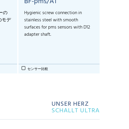
BF-pms/A1
サーの
Hygienic screw connection in
のモデ
stainless steel with smooth
surfaces for pms sensors with D12
adapter shaft.
センサー比較
UNSER HERZ
SCHALLT ULTRA