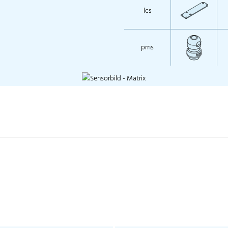
lcs
pms