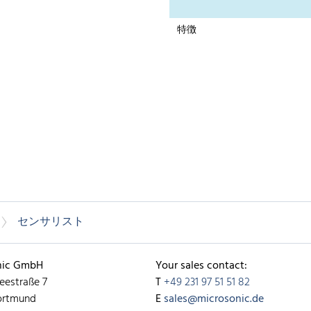
特徴
センサリスト
nic GmbH
Your sales contact:
eestraße 7
T
+49 231 97 51 51 82
ortmund
E
sales@microsonic.de