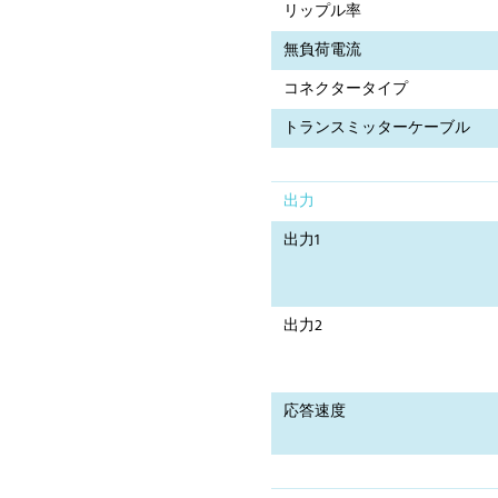
リップル率
無負荷電流
コネクタータイプ
トランスミッターケーブル
出力
出力1
出力2
応答速度