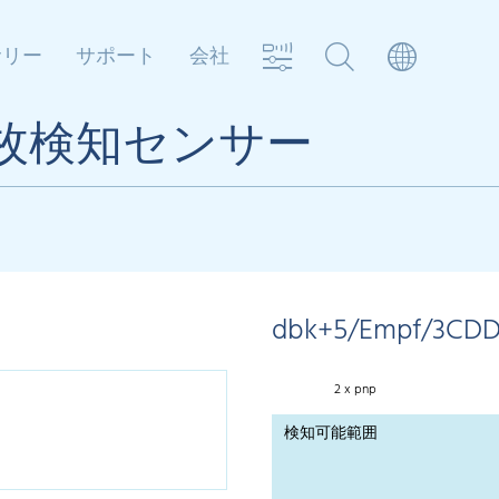
サリー
サポート
会社
式二枚検知センサー
dbk+5/Empf/3CDD
2 x pnp
検知可能範囲