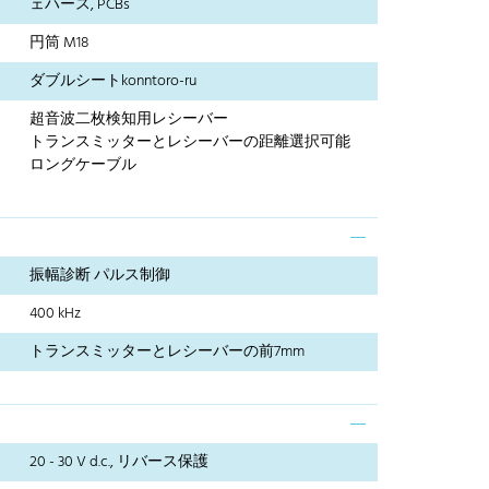
ェハース, PCBs
円筒 M18
ダブルシートkonntoro-ru
超音波二枚検知用レシーバー
トランスミッターとレシーバーの距離選択可能
ロングケーブル
振幅診断 パルス制御
400 kHz
トランスミッターとレシーバーの前7mm
20 - 30 V d.c., リバース保護