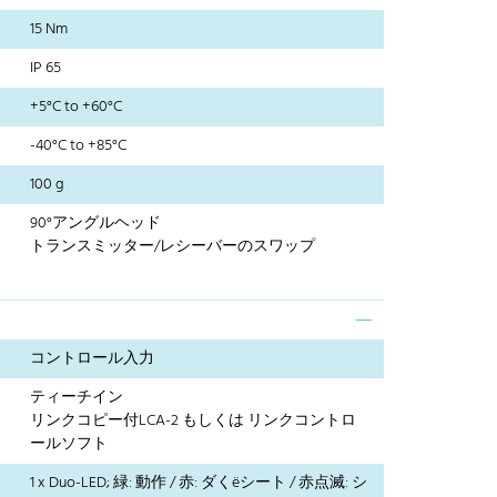
15 Nm
IP 65
+5°C to +60°C
-40°C to +85°C
100 g
90°アングルヘッド
トランスミッター/レシーバーのスワップ
コントロール入力
ティーチイン
リンクコピー付LCA-2 もしくは リンクコントロ
ールソフト
1 x Duo-LED; 緑: 動作 / 赤: ダくëシート / 赤点滅: シ