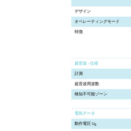
デザイン
オペレーティングモード
特徴
超音波 - 仕様
計測
超音波周波数
検知不可能ゾーン
電気データ
動作電圧 U
B