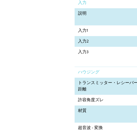
入力
説明
入力1
入力2
入力3
ハウジング
トランスミッター・レシーバ
距離
許容角度ズレ
材質
超音波 - 変換