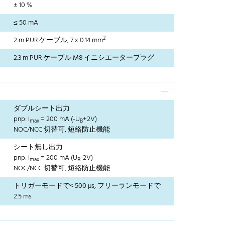
± 10 %
≤ 50 mA
2
2 m PUR ケーブル, 7 x 0.14 mm
2.3 m PUR ケーブル M8 イニシエータープラグ
ダブルシート出力
pnp: I
= 200 mA (-U
+2V)
max
B
NOC/NCC 切替可, 短絡防止機能
シート無し出力
pnp: I
= 200 mA (U
-2V)
max
B
NOC/NCC 切替可, 短絡防止機能
トリガーモードで< 500 µs, フリーランモードで
2.5 ms