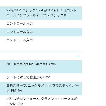
> -U
+18 V: ロジック 1; < -U
+13 V もしくはコント
B
B
ロールインプットをオープン:ロジック 0
コントロール入力
コントロール入力
コントロール入力
ー
20 - 60 mm; optimal: 40 mm ± 3 mm
シートに対して垂直から± 45°
真鍮スリーブ, ニッケルメッキ, プラスチックパー
ツ, PBT, PA
ポリスチレンフォーム, グラスファイバー入エポ
キシレジン