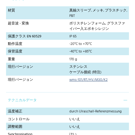
材質
真鍮スリーブ, メッキ, プラスチック,
PBT
超音波 - 変換
ポリスチレンフォーム, グラスファ
イバー入エポキシレジン
保護クラス EN 60529
IP 65
動作温度
-20°C to +70°C
保管温度
-40°C to +85°C
重量
170 g
現行バージョン
ステンレス
ケーブル接続 (特注)
現行バージョン
wms-101/RT/HV/M30/K2
テクニカルデータ
温度補正
durch Ulraschall-Referenzmessung
コントロール
いいえ
調整範囲
いいえ
Synchronisation
はい