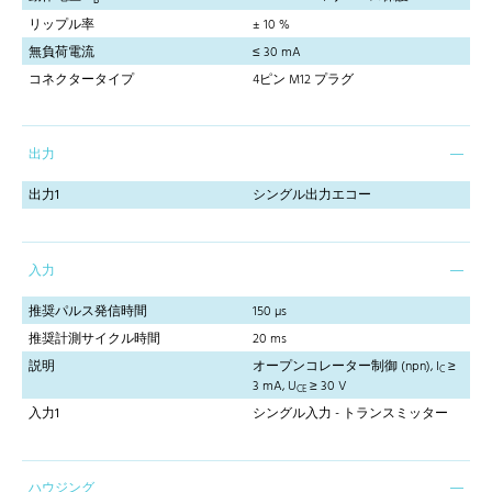
B
リップル率
± 10 %
無負荷電流
≤ 30 mA
コネクタータイプ
4ピン M12 プラグ
出力
出力1
シングル出力エコー
入力
推奨パルス発信時間
150 µs
推奨計測サイクル時間
20 ms
説明
オープンコレーター制御 (npn), I
≥
C
3 mA, U
≥ 30 V
CE
入力1
シングル入力 - トランスミッター
ハウジング