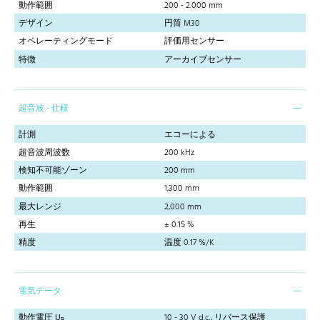
動作範囲
200 - 2.000 mm
デザイン
円筒 M30
オペレーティングモード
評価用センサー
特徴
アーカイブセンサー
超音波 - 仕様
計測
エコーによる
超音波周波数
200 kHz
検知不可能ゾーン
200 mm
動作範囲
1,300 mm
最大レンジ
2,000 mm
再生
± 0.15 %
精度
温度 0.17 %/K
電気データ
動作電圧 U
10 - 30 V d.c., リバース保護