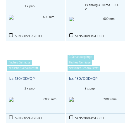
1 x analog 4-20 mA + 0-10
3 x pnp
V
600 mm
600 mm
SENSORVERGLEICH
SENSORVERGLEICH
3 Schaltausgänge
flaches Gehäuse
flaches Gehäuse
seitlicher Schallaustritt
seitlicher Schallaustritt
lcs-130/DD/QP
lcs-130/DDD/QP
2 x pnp
3 x pnp
2.000 mm
2.000 mm
SENSORVERGLEICH
SENSORVERGLEICH