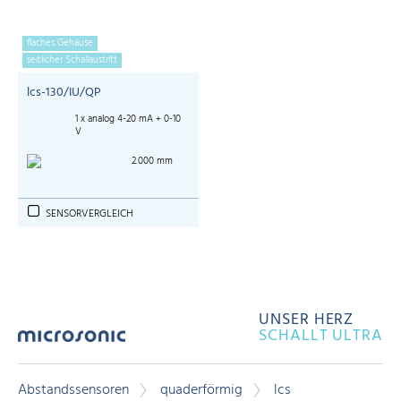
flaches Gehäuse
seitlicher Schallaustritt
lcs-130/IU/QP
1 x analog 4-20 mA + 0-10
V
2.000 mm
SENSORVERGLEICH
UNSER HERZ
SCHALLT ULTRA
Abstandssensoren
quaderförmig
lcs