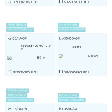
SENSORVERGLEICH
SENSORVERGLEICH
flaches Gehäuse
flaches Gehäuse
seitlicher Schallaustritt
seitlicher Schallaustritt
lcs-25/IU/QP
lcs-35/DD/QP
1 x analog 4-20 mA + 0-10
2 x pnp
V
600 mm
350 mm
SENSORVERGLEICH
SENSORVERGLEICH
3 Schaltausgänge
flaches Gehäuse
flaches Gehäuse
seitlicher Schallaustritt
seitlicher Schallaustritt
lcs-35/DDD/QP
lcs-35/IU/QP