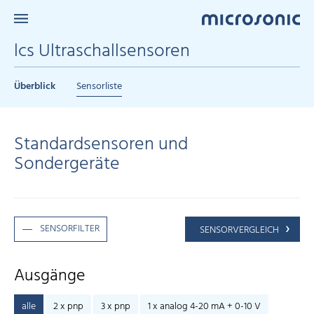
lcs Ultraschallsensoren
Überblick
Sensorliste
Standardsensoren und
Sondergeräte
SENSORFILTER
SENSORVERGLEICH
Ausgänge
alle
2 x pnp
3 x pnp
1 x analog 4-20 mA + 0-10 V