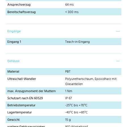
Ansprechverzug
64 ms
Bereitschaftsverzug
< 300 ms
Eingänge
Eingang 1
Teach-in-Eingang
Gehäuse
Material
PBT
Ultraschall-Wandler
Polyurethanschaum, Epoxidharz mit
Glasanteilen
max. Anzugsmoment der Muttern
1 Nm
Schutzart nach EN 60529
IP 67
Betriebstemperatur
-25°C bis +70°C
Lagertemperatur
-40°C bis +85°C
Gewicht
15 g
weitere Gehäusevarianten
90°-Winkelkopf