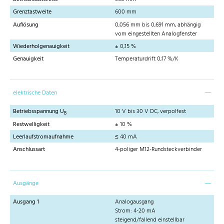
Grenztastweite
600 mm
Auflösung
0,056 mm bis 0,691 mm, abhängig
vom eingestellten Analogfenster
Wiederholgenauigkeit
± 0,15 %
Genauigkeit
Temperaturdrift 0,17 %/K
elektrische Daten
Betriebsspannung U
10 V bis 30 V DC, verpolfest
B
Restwelligkeit
± 10 %
Leerlaufstromaufnahme
≤ 40 mA
Anschlussart
4-poliger M12-Rundsteckverbinder
Ausgänge
Ausgang 1
Analogausgang
Strom: 4-20 mA
steigend/fallend einstellbar