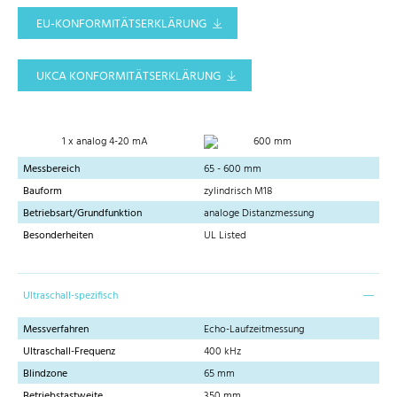
EU-KONFORMITÄTSERKLÄRUNG
UKCA KONFORMITÄTSERKLÄRUNG
1 x analog 4-20 mA
600 mm
Messbereich
65 - 600 mm
Bauform
zylindrisch M18
Betriebsart/Grundfunktion
analoge Distanzmessung
Besonderheiten
UL Listed
Ultraschall-spezifisch
Messverfahren
Echo-Laufzeitmessung
Ultraschall-Frequenz
400 kHz
Blindzone
65 mm
Betriebstastweite
350 mm