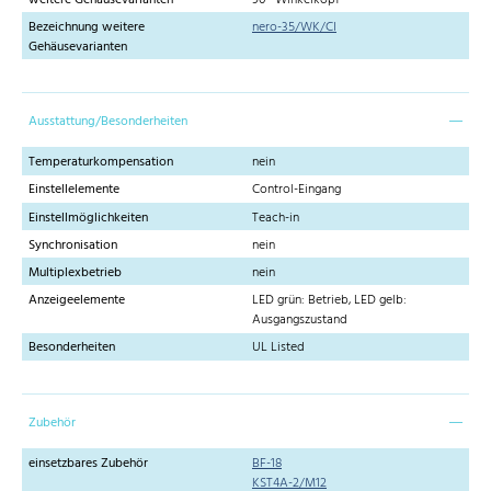
Bezeichnung weitere
nero-35/WK/CI
Gehäusevarianten
Ausstattung/Besonderheiten
Temperaturkompensation
nein
Einstellelemente
Control-Eingang
Einstellmöglichkeiten
Teach-in
Synchronisation
nein
Multiplexbetrieb
nein
Anzeigeelemente
LED grün: Betrieb, LED gelb:
Ausgangszustand
Besonderheiten
UL Listed
Zubehör
einsetzbares Zubehör
BF-18
KST4A-2/M12