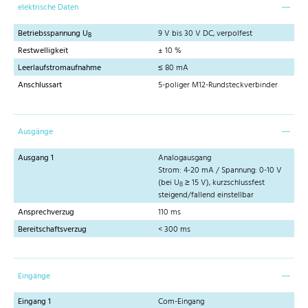
elektrische Daten
Betriebsspannung U
9 V bis 30 V DC, verpolfest
B
Restwelligkeit
± 10 %
Leerlaufstromaufnahme
≤ 80 mA
Anschlussart
5-poliger M12-Rundsteckverbinder
Ausgänge
Ausgang 1
Analogausgang
Strom: 4-20 mA / Spannung: 0-10 V
(bei U
≥ 15 V), kurzschlussfest
B
steigend/fallend einstellbar
Ansprechverzug
110 ms
Bereitschaftsverzug
< 300 ms
Eingänge
Eingang 1
Com-Eingang