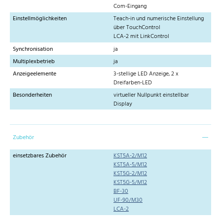
Com-Eingang
Einstellmöglichkeiten
Teach-in und numerische Einstellung
über TouchControl
LCA-2 mit LinkControl
Synchronisation
ja
Multiplexbetrieb
ja
Anzeigeelemente
3-stellige LED Anzeige, 2 x
Dreifarben-LED
Besonderheiten
virtueller Nullpunkt einstellbar
Display
Zubehör
einsetzbares Zubehör
KST5A-2/M12
KST5A-5/M12
KST5G-2/M12
KST5G-5/M12
BF-30
UF-90/M30
LCA-2