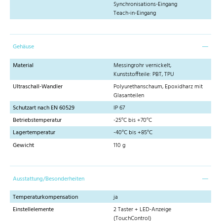
Synchronisations-Eingang
Teach-in-Eingang
Gehäuse
Material
Messingrohr vernickelt,
Kunststoffteile: PBT, TPU
Ultraschall-Wandler
Polyurethanschaum, Epoxidharz mit
Glasanteilen
Schutzart nach EN 60529
IP 67
Betriebstemperatur
-25°C bis +70°C
Lagertemperatur
-40°C bis +85°C
Gewicht
110 g
Ausstattung/Besonderheiten
Temperaturkompensation
ja
Einstellelemente
2 Taster + LED-Anzeige
(TouchControl)