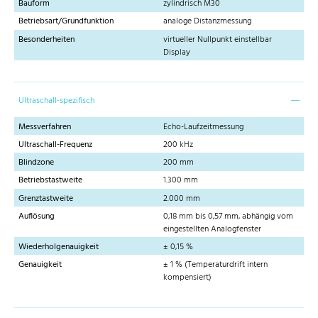
Bauform
zylindrisch M30
Betriebsart/Grundfunktion
analoge Distanzmessung
Besonderheiten
virtueller Nullpunkt einstellbar
Display
Ultraschall-spezifisch
Messverfahren
Echo-Laufzeitmessung
Ultraschall-Frequenz
200 kHz
Blindzone
200 mm
Betriebstastweite
1.300 mm
Grenztastweite
2.000 mm
Auflösung
0,18 mm bis 0,57 mm, abhängig vom
eingestellten Analogfenster
Wiederholgenauigkeit
± 0,15 %
Genauigkeit
± 1 % (Temperaturdrift intern
kompensiert)