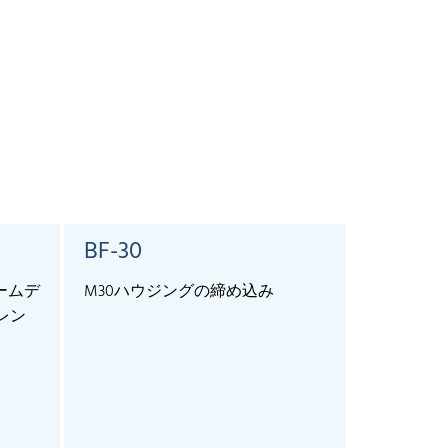
BF-30
SyncBo
ームデ
M30ハウジングの締め込み
For the ext
知レン
more than 1
and lcs+ se
allows sync
sensors.