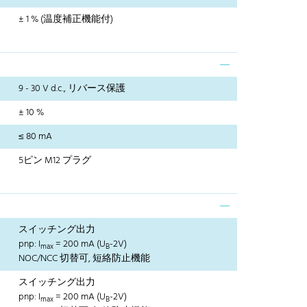
± 1 % (温度補正機能付)
9 - 30 V d.c., リバース保護
± 10 %
≤ 80 mA
5ピン M12 プラグ
スイッチング出力
pnp: I
= 200 mA (U
-2V)
max
B
NOC/NCC 切替可, 短絡防止機能
スイッチング出力
pnp: I
= 200 mA (U
-2V)
max
B