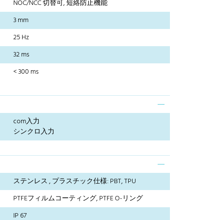
NOC/NCC 切替可, 短絡防止機能
3 mm
25 Hz
32 ms
< 300 ms
com入力
シンクロ入力
ステンレス , プラスチック仕様: PBT, TPU
PTFEフィルムコーティング, PTFE O-リング
IP 67