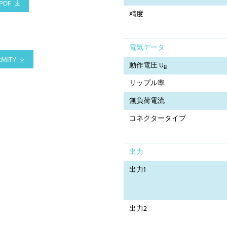
PDF
精度
電気データ
RMITY
動作電圧 U
B
リップル率
無負荷電流
コネクタータイプ
出力
出力1
出力2