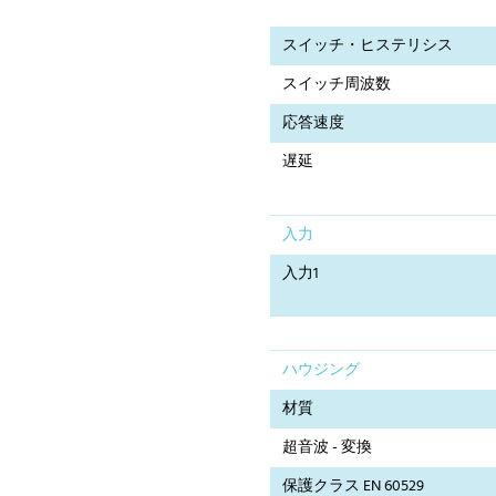
スイッチ・ヒステリシス
スイッチ周波数
応答速度
遅延
入力
入力1
ハウジング
材質
超音波 - 変換
保護クラス EN 60529