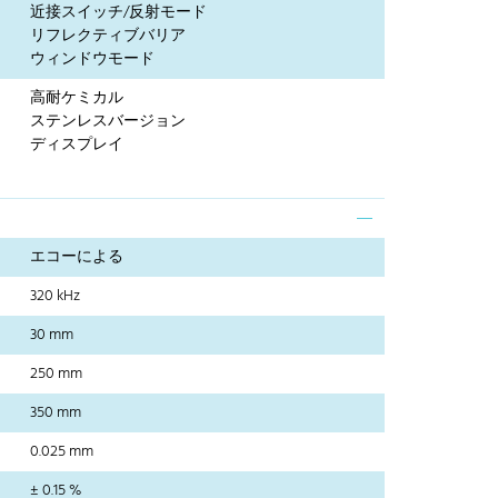
近接スイッチ/反射モード
リフレクティブバリア
ウィンドウモード
高耐ケミカル
ステンレスバージョン
ディスプレイ
エコーによる
320 kHz
30 mm
250 mm
350 mm
0.025 mm
± 0.15 %