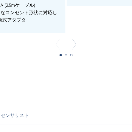
mA (2.5mケーブル)
様々なコンセント形状に対応し
換式アダプタ
センサリスト