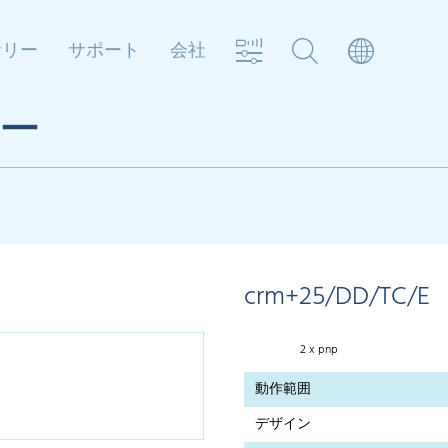
サリー
サポート
会社
サー
crm+25/DD/TC/E
2 x pnp
動作範囲
デザイン