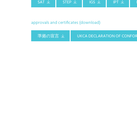
SAT
STEP
IGS
IPT
approvals and certificates (download)
準拠の宣言
UKCA DECLARATION OF CONFO