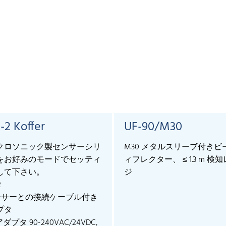
-2 Koffer
UF-90/M30
クロソニック製センサーシリ
M30 メタルスリーブ付きビ
をお好みのモードでセッティ
ィフレクター、 ≤ 1.3 m 検
して下さい。
ジ
2
センサーとの接続ケーブル付き
プタ
アダプタ 90-240VAC/24VDC,