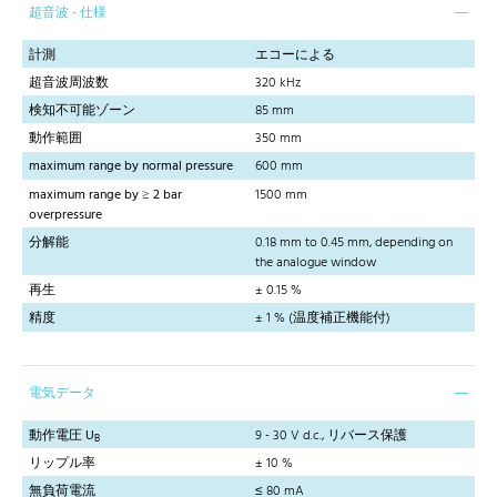
超音波 - 仕様
計測
エコーによる
超音波周波数
320 kHz
検知不可能ゾーン
85 mm
動作範囲
350 mm
maximum range by normal pressure
600 mm
maximum range by ≥ 2 bar
1500 mm
overpressure
分解能
0.18 mm to 0.45 mm, depending on
the analogue window
再生
± 0.15 %
精度
± 1 % (温度補正機能付)
電気データ
動作電圧 U
9 - 30 V d.c., リバース保護
B
リップル率
± 10 %
無負荷電流
≤ 80 mA