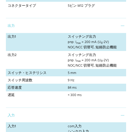
コネクタータイプ
5ピン M12 プラグ
出力
出力1
スイッチング出力
pnp: I
= 200 mA (U
-2V)
max
B
NOC/NCC 切替可, 短絡防止機能
出力2
スイッチング出力
pnp: I
= 200 mA (U
-2V)
max
B
NOC/NCC 切替可, 短絡防止機能
スイッチ・ヒステリシス
5 mm
スイッチ周波数
9 Hz
応答速度
84 ms
遅延
< 300 ms
入力
入力1
com入力
シンクロ入力