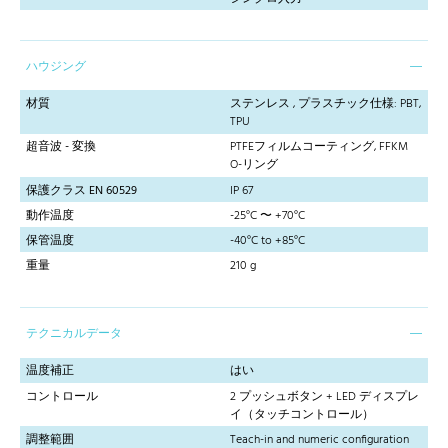
ハウジング
材質
ステンレス , プラスチック仕様: PBT,
TPU
超音波 - 変換
PTFEフィルムコーティング, FFKM
O-リング
保護クラス EN 60529
IP 67
動作温度
-25°C 〜 +70°C
保管温度
-40°C to +85°C
重量
210 g
テクニカルデータ
温度補正
はい
コントロール
2 プッシュボタン + LED ディスプレ
イ（タッチコントロール）
調整範囲
Teach-in and numeric configuration