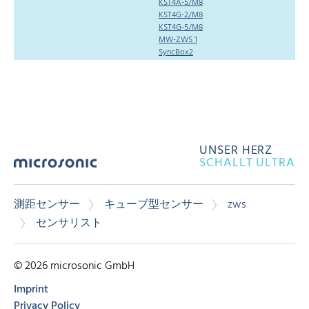
KST4A-5/M8
KST4G-2/M8
KST4G-5/M8
MW-ZWS 1
SyncBox2
UNSER HERZ
SCHALLT ULTRA
測距センサー
キューブ型センサー
zws
センサリスト
© 2026 microsonic GmbH
Imprint
Privacy Policy