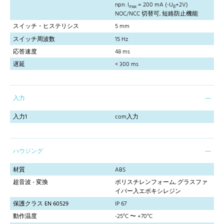
npn: I
= 200 mA (-U
+2V)
max
B
NOC/NCC 切替可, 短絡防止機能
スイッチ・ヒステリシス
5 mm
スイッチ周波数
15 Hz
応答速度
48 ms
遅延
< 300 ms
入力
入力1
com入力
ハウジング
材質
ABS
超音波 - 変換
ポリスチレンフォーム, グラスファ
イバー入エポキシレジン
保護クラス EN 60529
IP 67
動作温度
-25°C 〜 +70°C