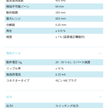
超音波周波数
400 kHz
検知不可能ゾーン
64 mm
動作範囲
350 mm
最大レンジ
600 mm
分解能
0.20 mm
再生
± 0.15 %
精度
± 1 % (温度補正機能付)
電気データ
動作電圧 U
20 - 30 V d.c., リバース保護
B
リップル率
± 10 %
無負荷電流
≤ 25 mA
コネクタータイプ
4ピン M8 プラグ
出力
出力1
スイッチング出力