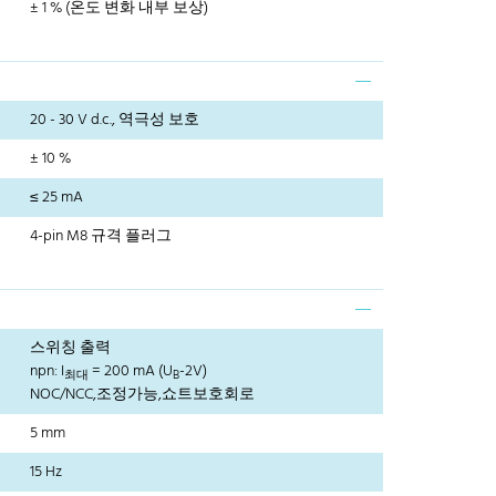
± 1 % (온도 변화 내부 보상)
20 - 30 V d.c., 역극성 보호
± 10 %
≤ 25 mA
4-pin M8 규격 플러그
스위칭 출력
npn: I
= 200 mA (U
-2V)
최대
B
NOC/NCC,조정가능,쇼트보호회로
5 mm
15 Hz