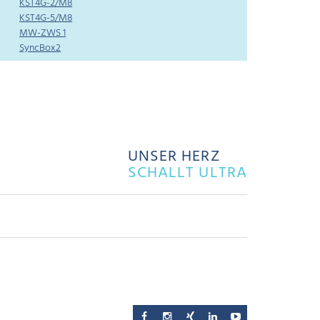
KST4G-2/M8
KST4G-5/M8
MW-ZWS 1
SyncBox2
UNSER HERZ
SCHALLT ULTRA