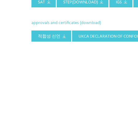
SAT
STEP(DOWNLOAD)
IGS
approvals and certificates (download)
적합성 선언
UKCA DECLARATION OF CONFO