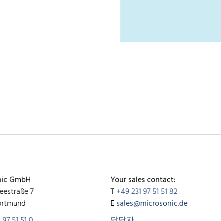
nic GmbH
Your sales contact:
eestraße 7
T
+49 231 97 51 51 82
ortmund
E
sales@microsonic.de
 97 51 51 0
담당자