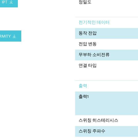
IPT
정밀도
전기적인 데이터
동작 전압
RMITY
전압 변동
무부하 소비전류
연결 타입
출력
출력1
스위칭 히스테리시스
스위칭 주파수