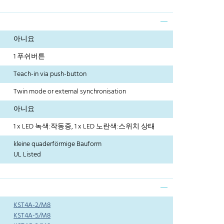
아니요
1 푸쉬버튼
Teach-in via push-button
Twin mode or external synchronisation
아니요
1 x LED 녹색:작동중, 1 x LED 노란색:스위치 상태
kleine quaderförmige Bauform
UL Listed
KST4A-2/M8
KST4A-5/M8