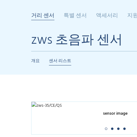
거리 센서
특별 센서
액세서리
지
zws 초음파 센서
개요
센서 리스트
sensor image