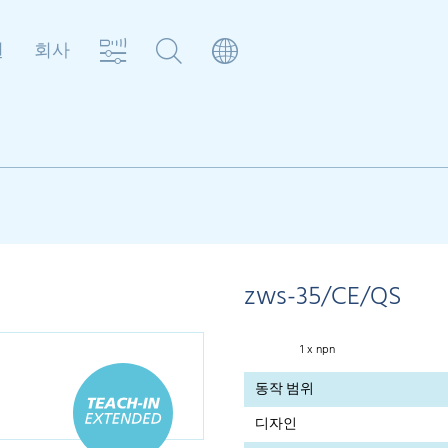
원
회사
zws-35/CE/QS
1 x npn
동작 범위
디자인