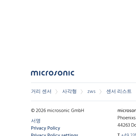
거리 센서
사각형
zws
센서 리스트
© 2026 microsonic GmbH
microso
Phoenixs
서명
44263 D
Privacy Policy
Privacy Policy settings
T
+49 231