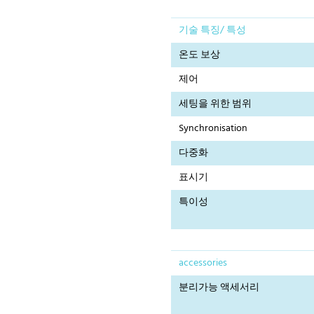
기술 특징/ 특성
온도 보상
제어
세팅을 위한 범위
Synchronisation
다중화
표시기
특이성
accessories
분리가능 액세서리