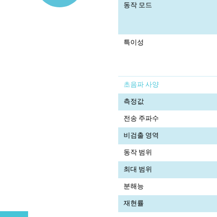
동작 모드
특이성
초음파 사양
측정값
전송 주파수
비검출 영역
동작 범위
최대 범위
분해능
재현률