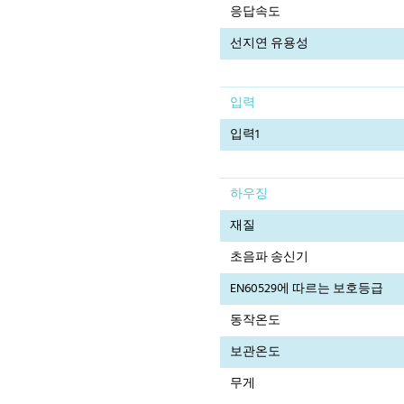
응답속도
선지연 유용성
입력
입력1
하우징
재질
초음파 송신기
EN60529에 따르는 보호등급
동작온도
보관온도
무게