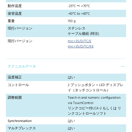
動作温度
-25°C 〜 +70°C
保管温度
-40°C to +85°C
重量
150 g
現行バージョン
ステンレス
ケーブル接続 (特注)
現行バージョン
mic+35/D/TC/E
mic+35/D/TC/K6
テクニカルデータ
温度補正
はい
コントロール
2 プッシュボタン + LED ディスプレ
イ（タッチコントロール）
調整範囲
Teach-in and numeric configuration
via TouchControl
リンクコピー付LCA-2 もしくは リ
ンクコントロールソフト
Synchronisation
はい
マルチプレックス
はい