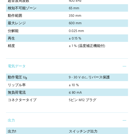
超音波周波数
400 kHz
検知不可能ゾーン
65 mm
動作範囲
350 mm
最大レンジ
600 mm
分解能
0.025 mm
再生
± 0.15 %
精度
± 1 % (温度補正機能付)
電気データ
動作電圧 U
9 - 30 V d.c., リバース保護
B
リップル率
± 10 %
無負荷電流
≤ 80 mA
コネクタータイプ
5ピン M12 プラグ
出力
出力1
スイッチング出力