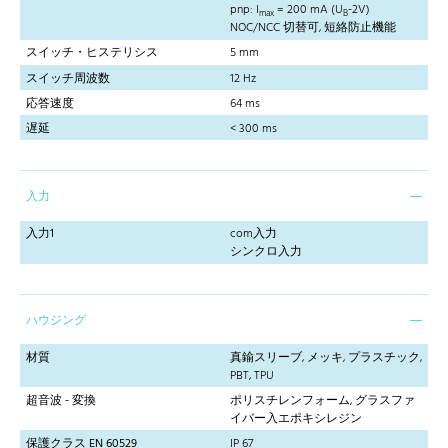
pnp: I
= 200 mA (U
-2V)
max
B
NOC/NCC 切替可, 短絡防止機能
スイッチ・ヒステリシス
5 mm
スイッチ周波数
12 Hz
応答速度
64 ms
遅延
< 300 ms
入力
入力1
com入力
シンクロ入力
ハウジング
材質
真鍮スリーブ, メッキ, プラスチック,
PBT, TPU
超音波 - 変換
ポリスチレンフォーム, グラスファ
イバー入エポキシレジン
保護クラス EN 60529
IP 67