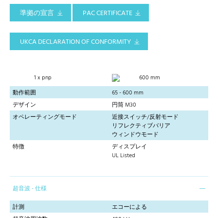
準拠の宣言
PAC CERTIFICATE
UKCA DECLARATION OF CONFORMITY
1 x pnp
600 mm
動作範囲
65 - 600 mm
デザイン
円筒 M30
オペレーティングモード
近接スイッチ/反射モード
リフレクティブバリア
ウィンドウモード
特徴
ディスプレイ
UL Listed
超音波 - 仕様
計測
エコーによる