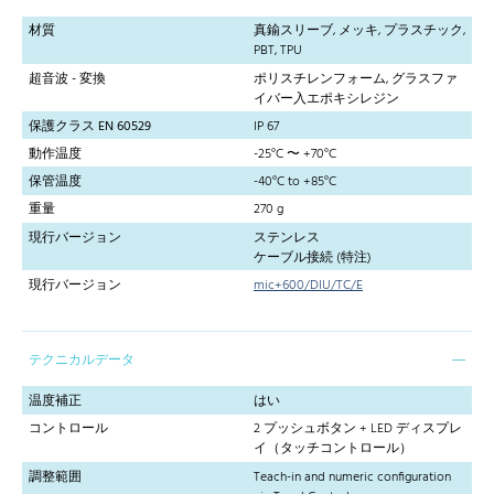
材質
真鍮スリーブ, メッキ, プラスチック,
PBT, TPU
超音波 - 変換
ポリスチレンフォーム, グラスファ
イバー入エポキシレジン
保護クラス EN 60529
IP 67
動作温度
-25°C 〜 +70°C
保管温度
-40°C to +85°C
重量
270 g
現行バージョン
ステンレス
ケーブル接続 (特注)
現行バージョン
mic+600/DIU/TC/E
テクニカルデータ
温度補正
はい
コントロール
2 プッシュボタン + LED ディスプレ
イ（タッチコントロール）
調整範囲
Teach-in and numeric configuration