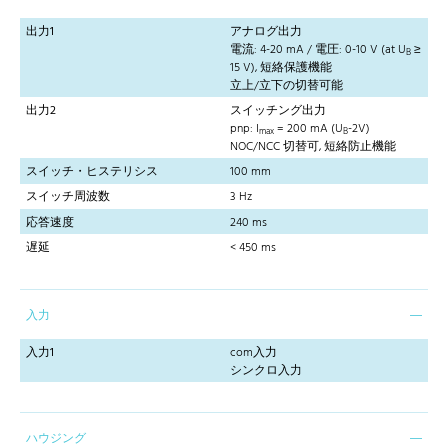
出力1
アナログ出力
電流: 4-20 mA / 電圧: 0-10 V (at U
≥
B
15 V), 短絡保護機能
立上/立下の切替可能
出力2
スイッチング出力
pnp: I
= 200 mA (U
-2V)
max
B
NOC/NCC 切替可, 短絡防止機能
スイッチ・ヒステリシス
100 mm
スイッチ周波数
3 Hz
応答速度
240 ms
遅延
< 450 ms
入力
入力1
com入力
シンクロ入力
ハウジング