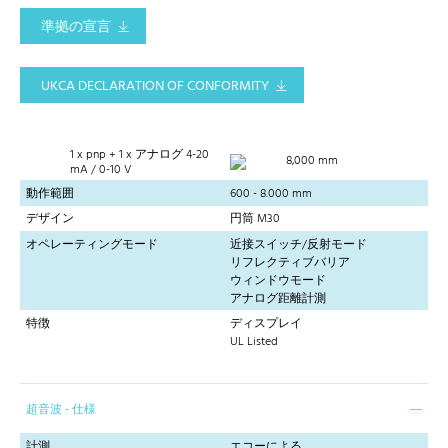
準拠の宣言
UKCA DECLARATION OF CONFORMITY
1 x pnp + 1 x アナログ 4-20
8,000 mm
mA / 0-10 V
動作範囲
600 - 8.000 mm
デザイン
円筒 M30
オペレーティングモード
近接スイッチ/反射モード
リフレクティブバリア
ウィンドウモード
アナログ距離計測
特徴
ディスプレイ
UL Listed
超音波 - 仕様
計測
エコーによる