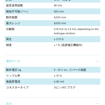
超音波周波数
80 kHz
検知不可能ゾーン
600 mm
動作範囲
6,000 mm
最大レンジ
8,000 mm
分解能
0.18 mm to 2.4 mm, depending on the
analogue window
再生
± 0.15 %
精度
± 1 % (温度補正機能付)
電気データ
動作電圧 U
9 - 30 V d.c., リバース保護
B
リップル率
± 10 %
無負荷電流
≤ 80 mA
コネクタータイプ
5ピン M12 プラグ
出力