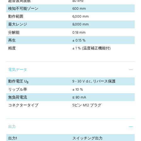
超音波周波数
80 kHz
検知不可能ゾーン
600 mm
動作範囲
6,000 mm
最大レンジ
8,000 mm
分解能
0.18 mm
再生
± 0.15 %
精度
± 1 % (温度補正機能付)
電気データ
動作電圧 U
9 - 30 V d.c., リバース保護
B
リップル率
± 10 %
無負荷電流
≤ 80 mA
コネクタータイプ
5ピン M12 プラグ
出力
出力1
スイッチング出力