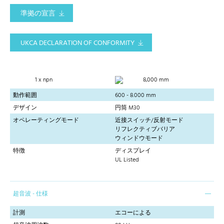
準拠の宣言
UKCA DECLARATION OF CONFORMITY
1 x npn
8,000 mm
動作範囲
600 - 8.000 mm
デザイン
円筒 M30
オペレーティングモード
近接スイッチ/反射モード
リフレクティブバリア
ウィンドウモード
特徴
ディスプレイ
UL Listed
超音波 - 仕様
計測
エコーによる