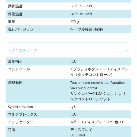
動作温度
-25°C 〜 +70°C
保管温度
-40°C to +85°C
重量
270 g
現行バージョン
ケーブル接続 (特注)
テクニカルデータ
温度補正
はい
コントロール
2 プッシュボタン + LED ディスプレ
イ（タッチコントロール）
調整範囲
Teach-in and numeric configuration
via TouchControl
リンクコピー付LCA-2 もしくは リ
ンクコントロールソフト
Synchronisation
はい
マルチプレックス
はい
インジケーター
3桁 LED ディスプレイ, 2 x 3色LED
特徴
ディスプレイ
UL Listed