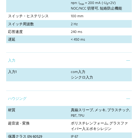
npn: I
= 200 mA (-U
+2V)
max
B
NOC/NCC 切替可, 短絡防止機能
スイッチ・ヒステリシス
100 mm
スイッチ周波数
2 Hz
応答速度
240 ms
遅延
< 450 ms
入力
入力1
com入力
シンクロ入力
ハウジング
材質
真鍮スリーブ, メッキ, プラスチック,
PBT, TPU
超音波 - 変換
ポリスチレンフォーム, グラスファ
イバー入エポキシレジン
保護クラス EN 60529
IP 67