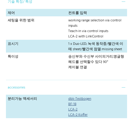
기술 특징/ 특성
제어
컨트롤 입력
세팅을 위한 범위
working range selection via control
inputs
Teach-in via control inputs
LCA-2 with LinkControl
표시기
1 x Duo-LED; 녹색 동작중/빨간색:이
매 sheet/빨간색 점멸:missing sheet
특이성
송신부와 수신부 사이의거리,앵글형
헤드를 선택할수 있다 90°
케이블 연결
accessories
분리가능 액세서리
dbk-Testbogen
BF-18
LCA-2
LCA-2 Koffer