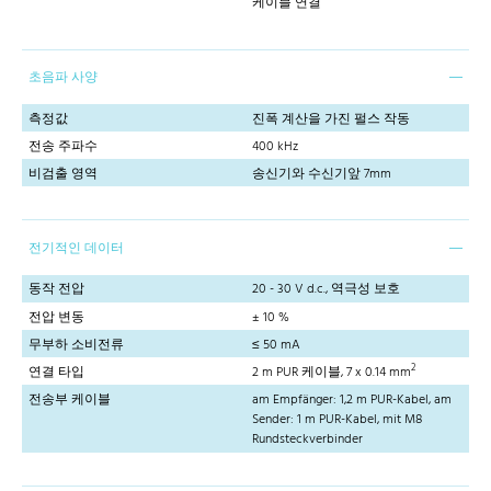
케이블 연결
초음파 사양
측정값
진폭 계산을 가진 펄스 작동
전송 주파수
400 kHz
비검출 영역
송신기와 수신기앞 7mm
전기적인 데이터
동작 전압
20 - 30 V d.c., 역극성 보호
전압 변동
± 10 %
무부하 소비전류
≤ 50 mA
2
연결 타입
2 m PUR 케이블, 7 x 0.14 mm
전송부 케이블
am Empfänger: 1,2 m PUR-Kabel, am
Sender: 1 m PUR-Kabel, mit M8
Rundsteckverbinder