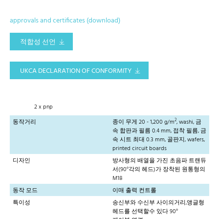
approvals and certificates (download)
적합성 선언
UKCA DECLARATION OF CONFORMITY
2 x pnp
2
동작거리
종이 무게 20 - 1,200 g/m
, washi, 금
속 합판과 필름 0.4 mm, 접착 필름, 금
속 시트 최대 0.3 mm, 골판지, wafers,
printed circuit boards
디자인
방사형의 배열을 가진 초음파 트랜듀
서(90°각의 헤드)가 장착된 원통형의
M18
동작 모드
이매 출력 컨트롤
특이성
송신부와 수신부 사이의거리,앵글형
헤드를 선택할수 있다 90°