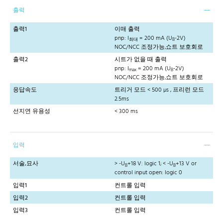
출력
출력1
이매 출력
pnp: I
= 200 mA (U
-2V)
최대
B
NOC/NCC 조정가능,쇼트 보호회로
출력2
시트가 없을 때 출력
pnp: I
= 200 mA (U
-2V)
max
B
NOC/NCC 조정가능,쇼트 보호회로
응답속도
트리거 모드 < 500 µs , 프리런 모드
2.5ms
선지연 유용성
< 300 ms
입력
서술,묘사
> -U
+18 V: logic 1; < -U
+13 V or
B
B
control input open: logic 0
입력1
컨트롤 입력
입력2
컨트롤 입력
입력3
컨트롤 입력