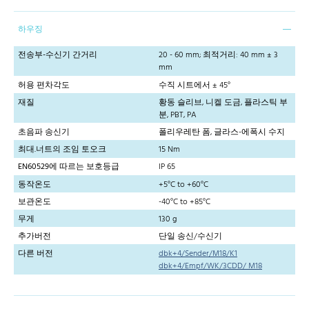
하우징
전송부-수신기 간거리
20 - 60 mm; 최적거리: 40 mm ± 3
mm
허용 편차각도
수직 시트에서 ± 45°
재질
황동 슬리브, 니켈 도금, 플라스틱 부
분, PBT, PA
초음파 송신기
폴리우레탄 폼, 글라스-에폭시 수지
최대.너트의 조임 토오크
15 Nm
EN60529에 따르는 보호등급
IP 65
동작온도
+5°C to +60°C
보관온도
-40°C to +85°C
무게
130 g
추가버전
단일 송신/수신기
다른 버전
dbk+4/Sender/M18/K1
dbk+4/Empf/WK/3CDD/ M18