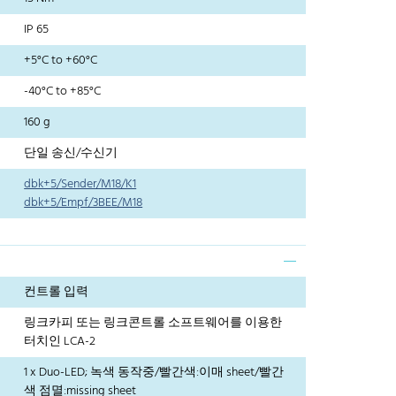
IP 65
+5°C to +60°C
-40°C to +85°C
160 g
단일 송신/수신기
dbk+5/Sender/M18/K1
dbk+5/Empf/3BEE/M18
컨트롤 입력
링크카피 또는 링크콘트롤 소프트웨어를 이용한
터치인 LCA-2
1 x Duo-LED; 녹색 동작중/빨간색:이매 sheet/빨간
색 점멸:missing sheet