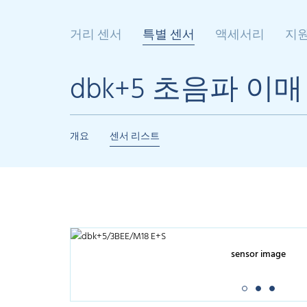
거리 센서
특별 센서
액세서리
지
dbk+5 초음파 이
개요
센서 리스트
sensor image