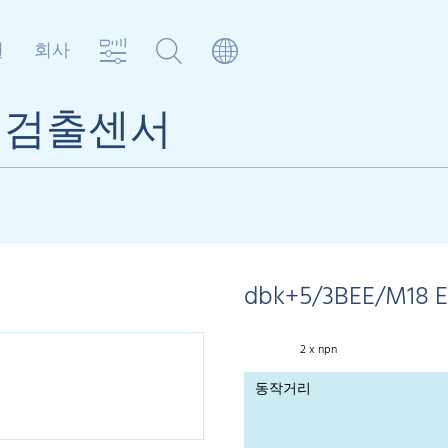
원
회사
매 검출센서
dbk+5/3BEE/M18 
2 x npn
동작거리