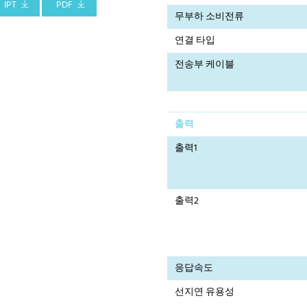
IPT
PDF
무부하 소비전류
연결 타입
전송부 케이블
출력
출력1
출력2
응답속도
선지연 유용성