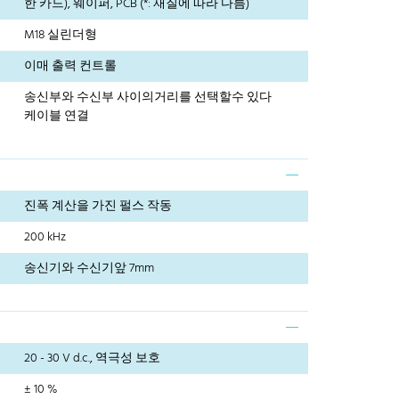
한 카드), 웨이퍼, PCB (*: 재질에 따라 다름)
M18 실린더형
이매 출력 컨트롤
송신부와 수신부 사이의거리를 선택할수 있다
케이블 연결
진폭 계산을 가진 펄스 작동
200 kHz
송신기와 수신기앞 7mm
20 - 30 V d.c., 역극성 보호
± 10 %