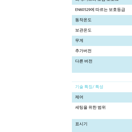
EN60529에 따르는 보호등급
동작온도
보관온도
무게
추가버전
다른 버전
기술 특징/ 특성
제어
세팅을 위한 범위
표시기