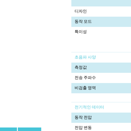
디자인
동작 모드
특이성
초음파 사양
측정값
전송 주파수
비검출 영역
전기적인 데이터
동작 전압
전압 변동