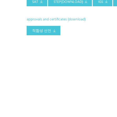
SAT
STEP(DOWNLOAD)
IGS
approvals and certificates (download)
적합성 선언