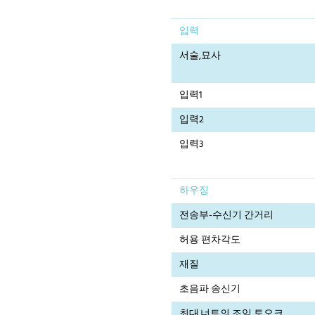
입력
서술,묘사
입력1
입력2
입력3
하우징
전송부-수신기 간거리
허용 편차각도
재질
초음파 송신기
최대.너트의 조임 토오크