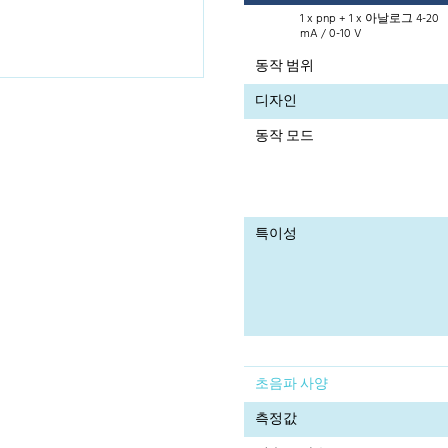
1 x pnp + 1 x 아날로그 4-20
mA / 0-10 V
동작 범위
디자인
동작 모드
특이성
초음파 사양
측정값