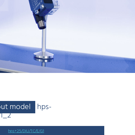
out model
hps-
G1_2
hps+25/DIU/TC/E/G1