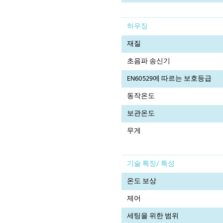
하우징
재질
초음파 송신기
EN60529에 따르는 보호등급
동작온도
보관온도
무게
기술 특징/ 특성
온도 보상
제어
세팅을 위한 범위