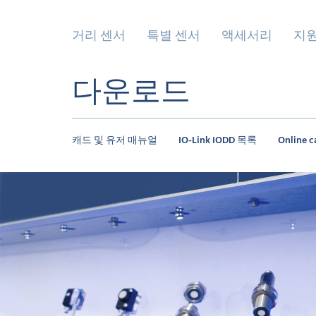
거리 센서
특별 센서
액세서리
지
다운로드
캐드 및 유저 매뉴얼
IO-Link IODD 목록
Online c