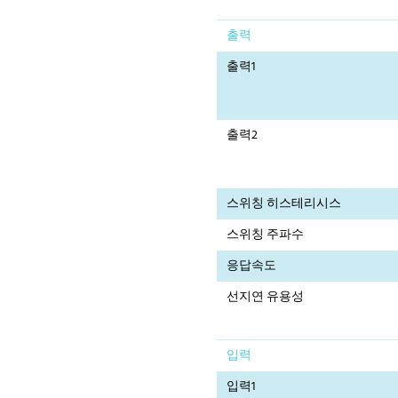
출력
출력1
출력2
스위칭 히스테리시스
스위칭 주파수
응답속도
선지연 유용성
입력
입력1