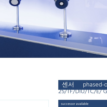
센서
phased-
25/TF/DIU/TC/E/ 
successor available