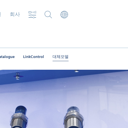
원
회사
atalogue
LinkControl
대체모델