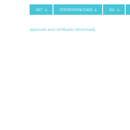
SAT
STEP(DOWNLOAD)
IGS
approvals and certificates (download)