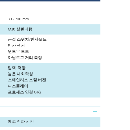
30 - 700 mm
M30 실린더형
근접 스위치/반사모드
반사 센서
윈도우 모드
아날로그 거리 측정
압력-저항
높은 내화학성
스테인리스 스틸 버전
디스플레이
프로세스 연결 G1/2
에코 전파 시간