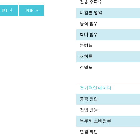
전송 주파수
IPT
PDF
비검출 영역
동작 범위
최대 범위
분해능
재현률
정밀도
전기적인 데이터
동작 전압
전압 변동
무부하 소비전류
연결 타입