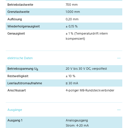
Betriebstastweite
700 mm
Grenztastweite
1.000 mm
Auflösung
0,20 mm
Wiederholgenauigkeit
± 0,15 %
Genauigkeit
± 1 % (Temperaturdrift intern
kompensiert)
elektrische Daten
Betriebsspannung U
20 V bis 30 V DC, verpolfest
B
Restwelligkeit
± 10 %
Leerlaufstromaufnahme
≤ 30 mA
Anschlussart
4-poliger M8-Rundsteckverbinder
Ausgänge
Ausgang 1
Analogausgang
Strom: 4-20 mA