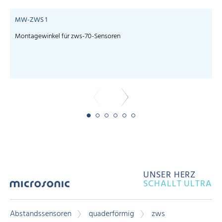
MW-ZWS 1
Montagewinkel für zws-70-Sensoren
S
UNSER HERZ
SCHALLT ULTRA
Abstandssensoren
quaderförmig
zws