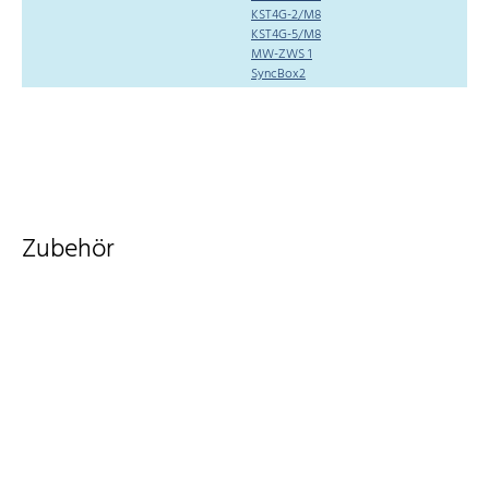
KST4G-2/M8
KST4G-5/M8
MW-ZWS 1
SyncBox2
Zubehör