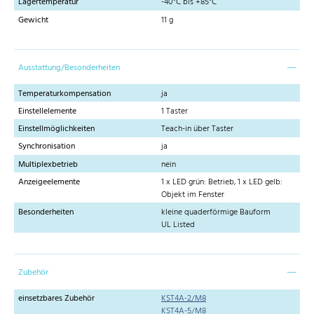
Lagertemperatur
-40°C bis +85°C
Gewicht
11 g
Ausstattung/Besonderheiten
Temperaturkompensation
ja
Einstellelemente
1 Taster
Einstellmöglichkeiten
Teach-in über Taster
Synchronisation
ja
Multiplexbetrieb
nein
Anzeigeelemente
1 x LED grün: Betrieb, 1 x LED gelb:
Objekt im Fenster
Besonderheiten
kleine quaderförmige Bauform
UL Listed
Zubehör
einsetzbares Zubehör
KST4A-2/M8
KST4A-5/M8