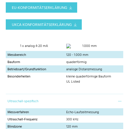
EU-KONFORMITÄTSERKLÄRUNG
UKCA KONFORMITÄTSERKLÄRUNG
1 x analog 4-20 mA
1.000 mm
Messbereich
120 - 1.000 mm
Bauform
quaderförmig
Betriebsart/Grundfunktion
analoge Distanzmessung
Besonderheiten
kleine quaderförmige Bauform
UL Listed
Ultraschall-spezifisch
Messverfahren
Echo-Laufzeitmessung
Ultraschall-Frequenz
300 kHz
Blindzone
120 mm