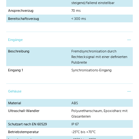
steigend/fallend einstellbar
Ansprechverzug
70 ms
Bereitschaftsverzug
< 300 ms
Eingänge
Beschreibung
Fremdsynchronisation durch
Rechtecksignal mit einer definierten
Pulsbreite
Eingang 1
Synchronisations-Eingang
Gehäuse
Material
ABS
Ultraschall-Wandler
Polyurethanschaum, Epoxidharz mit
Glasanteilen
Schutzart nach EN 60529
IP 67
Betriebstemperatur
-25°C bis +70°C