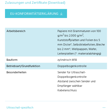
Zulassungen und Zertifikate (Download)
EU-KONFORMITÄTSERKLÄRUNG
Arbeitsbereich
Papiere mit Grammaturen von 100
2
2
g/m
bis 2.000 g/m
,
Kunststoffplatten und Folien bis 5
mm Dicke*, Selbstklebefolien, Bleche
bis 2 mm*, Wellpappen, Wafer,
Leiterplatten (*: materialabhängig)
Bauform
zylindrisch M18
Betriebsart/Grundfunktion
Doppelbogenkontrolle
Besonderheiten
Sender für Ultraschall-
Doppelbogenkontrolle
Abstand zwischen Sender und
Empfänger wählbar
Kabelanschluss
Ultraschall-spezifisch