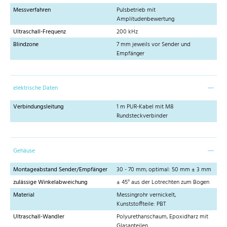
Messverfahren
Pulsbetrieb mit
Amplitudenbewertung
Ultraschall-Frequenz
200 kHz
Blindzone
7 mm jeweils vor Sender und
Empfänger
elektrische Daten
Verbindungsleitung
1 m PUR-Kabel mit M8
Rundsteckverbinder
Gehäuse
Montageabstand Sender/Empfänger
30 - 70 mm; optimal: 50 mm ± 3 mm
zulässige Winkelabweichung
± 45° aus der Lotrechten zum Bogen
Material
Messingrohr vernickelt,
Kunststoffteile: PBT
Ultraschall-Wandler
Polyurethanschaum, Epoxidharz mit
Glasanteilen