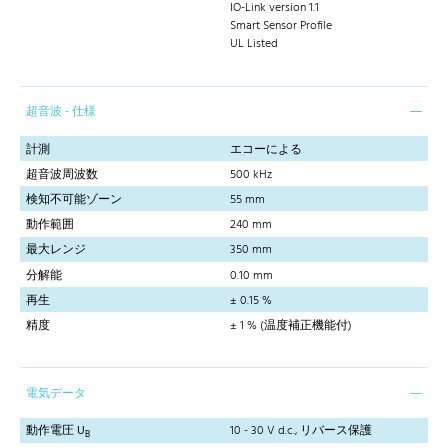
IO-Link version 1.1
Smart Sensor Profile
UL Listed
超音波 - 仕様
計測
エコーによる
超音波周波数
500 kHz
検知不可能ゾーン
55 mm
動作範囲
240 mm
最大レンジ
350 mm
分解能
0.10 mm
再生
± 0.15 %
精度
± 1 % (温度補正機能付)
電気データ
動作電圧 U
10 - 30 V d.c., リバース保護
B