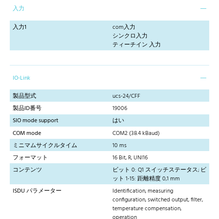
入力
入力1
com入力
シンクロ入力
ティーチイン 入力
IO-Link
製品型式
ucs-24/CFF
製品ID番号
19006
SIO mode support
はい
COM mode
COM2 (38.4 kBaud)
ミニマムサイクルタイム
10 ms
フォーマット
16 Bit, R, UNI16
コンテンツ
ビット 0: Q1 スイッチステータス; ビ
ット 1-15: 距離精度 0,1 mm
ISDU パラメーター
Identification, measuring
configuration, switched output, filter,
temperature compensation,
operation