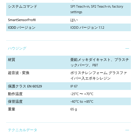
システムコマンド
SP1 Teach-in, SP2 Teach-in, factory
settings
SmartSensorProfil
はい
IODD バージョン
IODD バージョン 1.1.2
ハウジング
材質
亜鉛メッキダイキャスト、プラスチ
ックパーツ、PBT
超音波 - 変換
ポリスチレンフォーム, グラスファ
イバー入エポキシレジン
保護クラス EN 60529
IP 67
動作温度
-25°C 〜 +70°C
保管温度
-40°C to +85°C
重量
65 g
テクニカルデータ