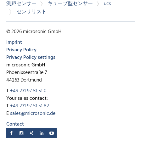
測距センサー
キューブ型センサー
ucs
センサリスト
© 2026 microsonic GmbH
Imprint
Privacy Policy
Privacy Policy settings
microsonic GmbH
Phoenixseestraße 7
44263 Dortmund
T
+49 231 97 51 51 0
Your sales contact:
T
+49 231 97 51 51 82
E
sales@microsonic.de
Contact