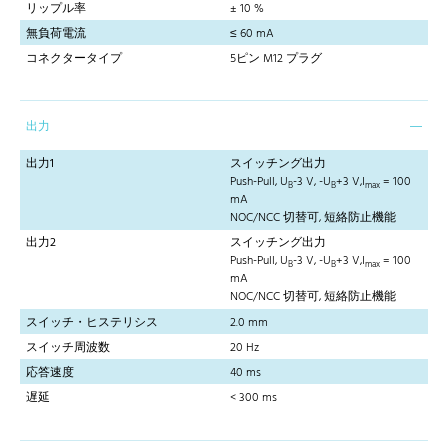
リップル率
± 10 %
無負荷電流
≤ 60 mA
コネクタータイプ
5ピン M12 プラグ
出力
出力1
スイッチング出力
Push-Pull, U
-3 V, -U
+3 V,I
= 100
B
B
max
mA
NOC/NCC 切替可, 短絡防止機能
出力2
スイッチング出力
Push-Pull, U
-3 V, -U
+3 V,I
= 100
B
B
max
mA
NOC/NCC 切替可, 短絡防止機能
スイッチ・ヒステリシス
2.0 mm
スイッチ周波数
20 Hz
応答速度
40 ms
遅延
< 300 ms