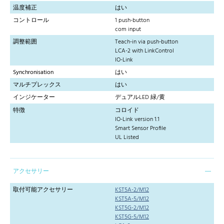
温度補正
はい
コントロール
1 push-button
com input
調整範囲
Teach-in via push-button
LCA-2 with LinkControl
IO-Link
Synchronisation
はい
マルチプレックス
はい
インジケーター
デュアルLED 緑/黄
特徴
コロイド
IO-Link version 1.1
Smart Sensor Profile
UL Listed
アクセサリー
取付可能アクセサリー
KST5A-2/M12
KST5A-5/M12
KST5G-2/M12
KST5G-5/M12