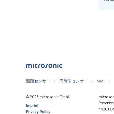
- ...
測距センサー
円筒型センサー
mic+
© 2026 microsonic GmbH
microso
Phoenixs
Imprint
44263 D
Privacy Policy