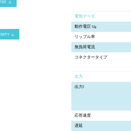
PDF
電気データ
動作電圧 U
B
RMITY
リップル率
無負荷電流
コネクタータイプ
出力
出力1
応答速度
遅延