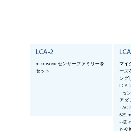
LCA-2
LCA
microsonicセンサーファミリーを
マイ
セット
ーズ
ング
LCA-
- 
アダ
- AC
625 
- 
た交