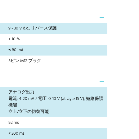
9 - 30 V d.c., リバース保護
± 10 %
≤ 80 mA
5ピン M12 プラグ
アナログ出力
電流: 4-20 mA / 電圧: 0-10 V (at U
≥ 15 V), 短絡保護
B
機能
立上/立下の切替可能
92 ms
< 300 ms