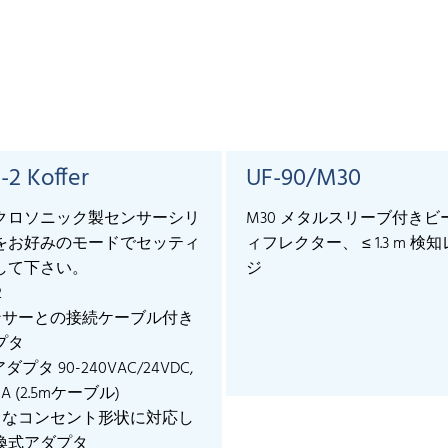
-2 Koffer
UF-90/M30
クロソニック製センサーシリ
M30 メタルスリーブ付きビ
をお好みのモードでセッティ
ィフレクター、 ≤ 1.3 m 検
して下さい。
ジ
2
センサーとの接続ケーブル付き
プタ
アダプタ 90-240VAC/24VDC,
mA (2.5mケーブル)
様々なコンセント形状に対応し
換式アダプタ