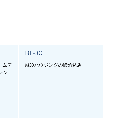
BF-30
SyncBo
ームデ
M30ハウジングの締め込み
For the ext
知レン
more than 1
and lcs+ se
allows sync
sensors.