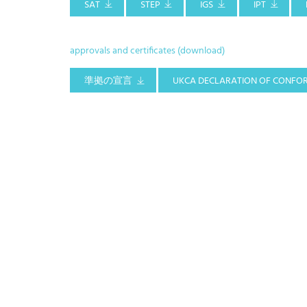
SAT
STEP
IGS
IPT
approvals and certificates (download)
準拠の宣言
UKCA DECLARATION OF CONFO