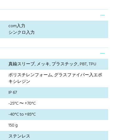
com入力
シンクロ入力
真鍮スリーブ, メッキ, プラスチック, PBT, TPU
ポリスチレンフォーム, グラスファイバー入エポ
キシレジン
IP 67
-25°C 〜 +70°C
-40°C to +85°C
150 g
ステンレス