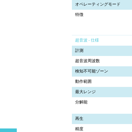
オペレーティングモード
特徴
超音波 - 仕様
計測
超音波周波数
検知不可能ゾーン
動作範囲
最大レンジ
分解能
再生
精度