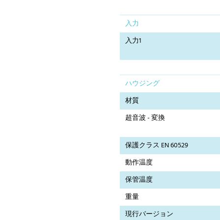
入力
入力1
ハウジング
材質
超音波 - 変換
保護クラス EN 60529
動作温度
保管温度
重量
現行バージョン