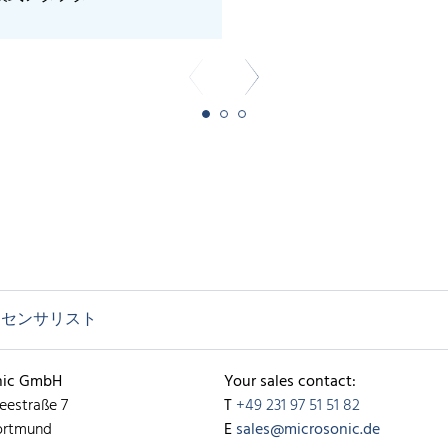
センサリスト
nic GmbH
Your sales contact:
eestraße 7
T
+49 231 97 51 51 82
ortmund
E
sales@microsonic.de