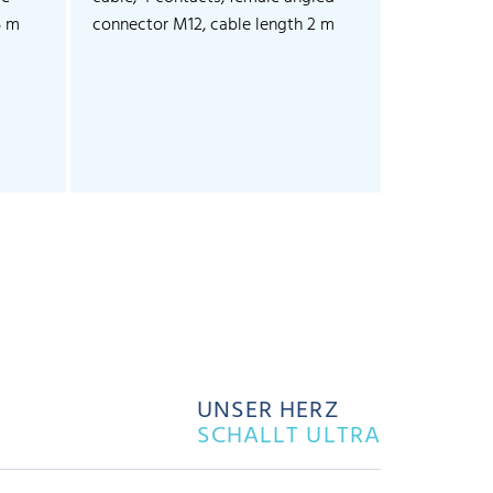
5 m
connector M12, cable length 2 m
connector 
UNSER HERZ
SCHALLT ULTRA