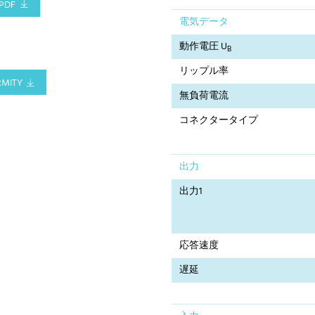
PDF
電気データ
動作電圧 U
B
リップル率
RMITY
無負荷電流
コネクタータイプ
出力
出力1
応答速度
遅延