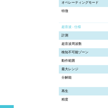
オペレーティングモード
特徴
超音波 - 仕様
計測
超音波周波数
検知不可能ゾーン
動作範囲
最大レンジ
分解能
再生
精度