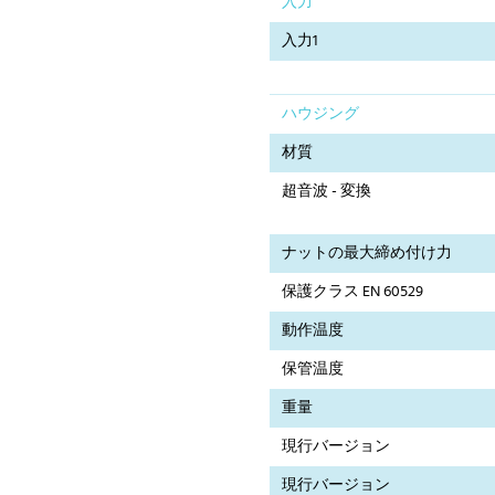
入力
入力1
ハウジング
材質
超音波 - 変換
ナットの最大締め付け力
保護クラス EN 60529
動作温度
保管温度
重量
現行バージョン
現行バージョン