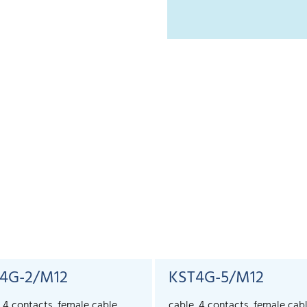
4G-2/M12
KST4G-5/M12
, 4 contacts, female cable
cable, 4 contacts, female cab