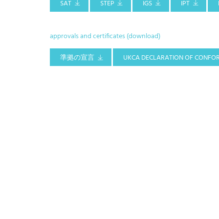
SAT
STEP
IGS
IPT
approvals and certificates (download)
準拠の宣言
UKCA DECLARATION OF CONFO