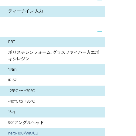
ティーチイン 入力
PBT
ポリスチレンフォーム, グラスファイバー入エポ
キシレジン
1 Nm
IP 67
-25°C 〜 +70°C
-40°C to +85°C
15 g
90°アングルヘッド
nero-100/WK/CU