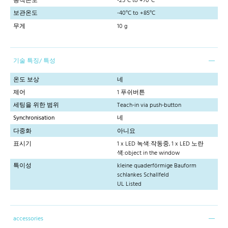
동작온도
-25°C to +70°C
보관온도
-40°C to +85°C
무게
10 g
기술 특징/ 특성
온도 보상
네
제어
1 푸쉬버튼
세팅을 위한 범위
Teach-in via push-button
Synchronisation
네
다중화
아니요
표시기
1 x LED 녹색:작동중, 1 x LED 노란
색:object in the window
특이성
kleine quaderförmige Bauform
schlankes Schallfeld
UL Listed
accessories