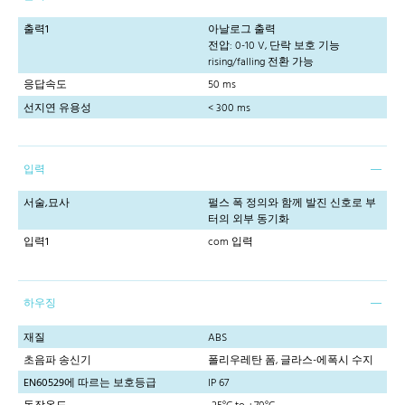
출력1
아날로그 출력
전압: 0-10 V, 단락 보호 기능
rising/falling 전환 가능
응답속도
50 ms
선지연 유용성
< 300 ms
입력
서술,묘사
펄스 폭 정의와 함께 발진 신호로 부
터의 외부 동기화
입력1
com 입력
하우징
재질
ABS
초음파 송신기
폴리우레탄 폼, 글라스-에폭시 수지
EN60529에 따르는 보호등급
IP 67