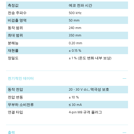
측정값
에코 전파 시간
전송 주파수
500 kHz
비검출 영역
50 mm
동작 범위
240 mm
최대 범위
350 mm
분해능
0.20 mm
재현률
± 0.15 %
정밀도
± 1 % (온도 변화 내부 보상)
전기적인 데이터
동작 전압
20 - 30 V d.c., 역극성 보호
전압 변동
± 10 %
무부하 소비전류
≤ 30 mA
연결 타입
4-pin M8 규격 플러그
출력