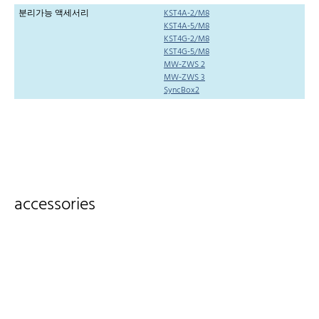
분리가능 액세서리
KST4A-2/M8
KST4A-5/M8
KST4G-2/M8
KST4G-5/M8
MW-ZWS 2
MW-ZWS 3
SyncBox2
accessories