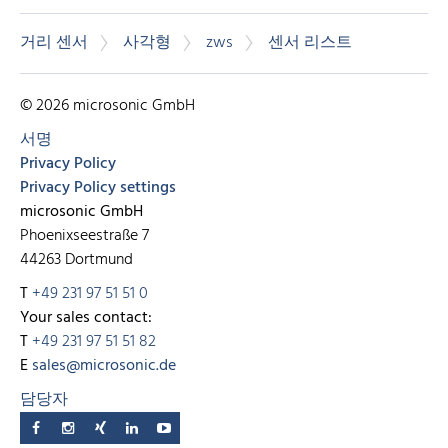
거리 센서
사각형
zws
센서 리스트
© 2026 microsonic GmbH
서명
Privacy Policy
Privacy Policy settings
microsonic GmbH
Phoenixseestraße 7
44263 Dortmund
T
+49 231 97 51 51 0
Your sales contact:
T
+49 231 97 51 51 82
E
sales@microsonic.de
담당자