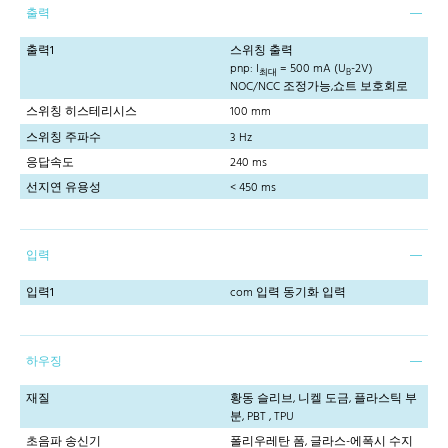
출력
출력1
스위칭 출력
pnp: I
= 500 mA (U
-2V)
최대
B
NOC/NCC 조정가능,쇼트 보호회로
스위칭 히스테리시스
100 mm
스위칭 주파수
3 Hz
응답속도
240 ms
선지연 유용성
< 450 ms
입력
입력1
com 입력 동기화 입력
하우징
재질
황동 슬리브, 니켈 도금, 플라스틱 부
분, PBT , TPU
초음파 송신기
폴리우레탄 폼, 글라스-에폭시 수지