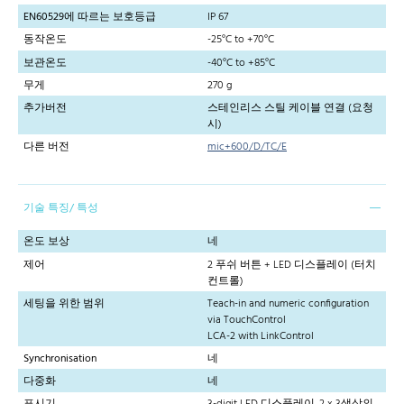
EN60529에 따르는 보호등급
IP 67
동작온도
-25°C to +70°C
보관온도
-40°C to +85°C
무게
270 g
추가버전
스테인리스 스틸 케이블 연결 (요청
시)
다른 버전
mic+600/D/TC/E
기술 특징/ 특성
온도 보상
네
제어
2 푸쉬 버튼 + LED 디스플레이 (터치
컨트롤)
세팅을 위한 범위
Teach-in and numeric configuration
via TouchControl
LCA-2 with LinkControl
Synchronisation
네
다중화
네