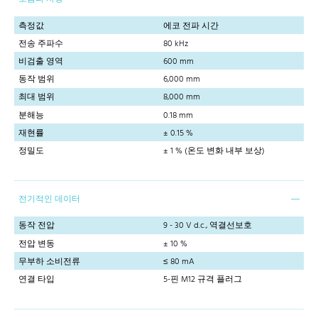
측정값
에코 전파 시간
전송 주파수
80 kHz
비검출 영역
600 mm
동작 범위
6,000 mm
최대 범위
8,000 mm
분해능
0.18 mm
재현률
± 0.15 %
정밀도
± 1 % (온도 변화 내부 보상)
전기적인 데이터
동작 전압
9 - 30 V d.c., 역결선보호
전압 변동
± 10 %
무부하 소비전류
≤ 80 mA
연결 타입
5-핀 M12 규격 플러그