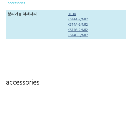
accessories
분리가능 액세서리
BF-18
KST4A-2/M12
KST4A-5/M12
KST4G-2/M12
KST4G-5/M12
accessories