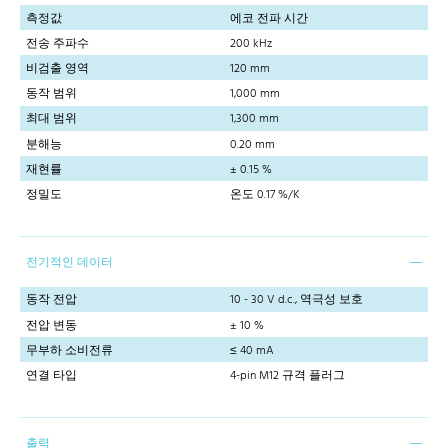
측정값
에코 전파 시간
전송 주파수
200 kHz
비검출 영역
120 mm
동작 범위
1,000 mm
최대 범위
1,300 mm
분해능
0.20 mm
재현률
± 0.15 %
정밀도
온도 0.17 %/K
전기적인 데이터
동작 전압
10 - 30 V d.c., 역극성 보호
전압 변동
± 10 %
무부하 소비전류
≤ 40 mA
연결 타입
4-pin M12 규격 플러그
출력