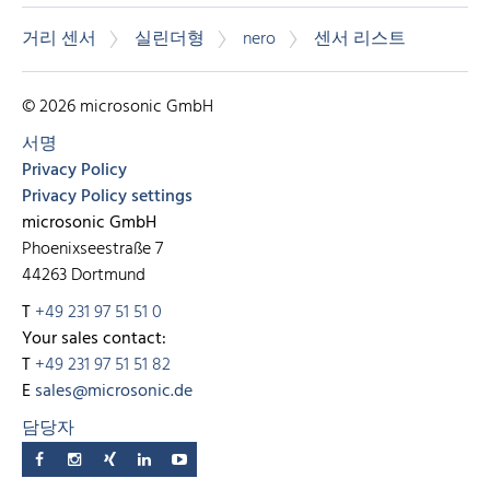
거리 센서
실린더형
nero
센서 리스트
© 2026 microsonic GmbH
서명
Privacy Policy
Privacy Policy settings
microsonic GmbH
Phoenixseestraße 7
44263 Dortmund
T
+49 231 97 51 51 0
Your sales contact:
T
+49 231 97 51 51 82
E
sales@microsonic.de
담당자