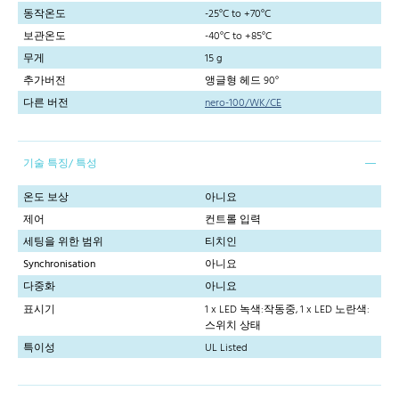
동작온도
-25°C to +70°C
보관온도
-40°C to +85°C
무게
15 g
추가버전
앵글형 헤드 90°
다른 버전
nero-100/WK/CE
기술 특징/ 특성
온도 보상
아니요
제어
컨트롤 입력
세팅을 위한 범위
티치인
Synchronisation
아니요
다중화
아니요
표시기
1 x LED 녹색:작동중, 1 x LED 노란색:
스위치 상태
특이성
UL Listed