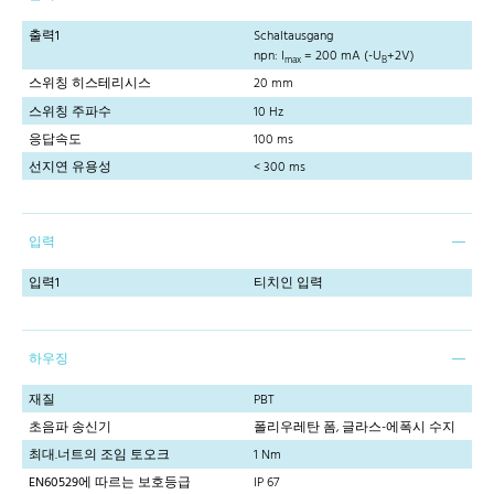
출력1
Schaltausgang
npn: I
= 200 mA (-U
+2V)
max
B
스위칭 히스테리시스
20 mm
스위칭 주파수
10 Hz
응답속도
100 ms
선지연 유용성
< 300 ms
입력
입력1
티치인 입력
하우징
재질
PBT
초음파 송신기
폴리우레탄 폼, 글라스-에폭시 수지
최대.너트의 조임 토오크
1 Nm
EN60529에 따르는 보호등급
IP 67