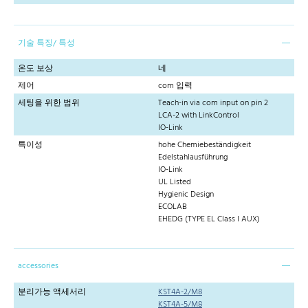
기술 특징/ 특성
온도 보상
네
제어
com 입력
세팅을 위한 범위
Teach-in via com input on pin 2
LCA-2 with LinkControl
IO-Link
특이성
hohe Chemiebeständigkeit
Edelstahlausführung
IO-Link
UL Listed
Hygienic Design
ECOLAB
EHEDG (TYPE EL Class I AUX)
accessories
분리가능 액세서리
KST4A-2/M8
KST4A-5/M8