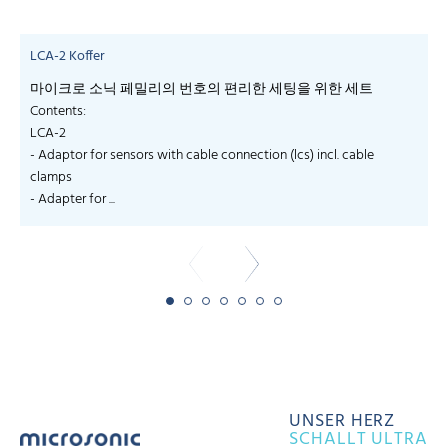
LCA-2 Koffer
마이크로 소닉 페밀리의 번호의 편리한 세팅을 위한 세트
Contents:
LCA-2
- Adaptor for sensors with cable connection (lcs) incl. cable
clamps
- Adapter for ...
UNSER HERZ
SCHALLT ULTRA