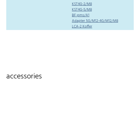
KST4G-2/M8
KST4G-5/M8
BF-pms/A1
Adapter 5G/M12-4G/M12/M8
LCA-2 Koffer
accessories