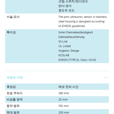
근접 스위치/반사모드
반사 센서
윈도우 모드
서술,묘사
The pms ultrasonic sensor in stainless
steel housing is designed according
to EHEDG guidelines.
특이성
hohe Chemiebeständigkeit
Edelstahlausführung
IO-Link
UL Listed
Hygienic Design
ECOLAB
EHEDG (TYPE EL Class I AUX)
초음파 사양
측정값
에코 전파 시간
전송 주파수
380 kHz
비검출 영역
20 mm
동작 범위
150 mm
최대 범위
250 mm