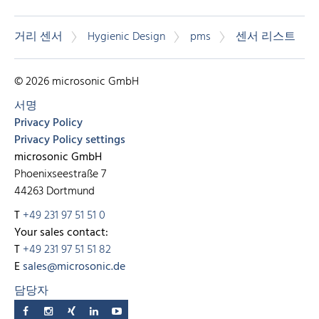
거리 센서
Hygienic Design
pms
센서 리스트
© 2026 microsonic GmbH
서명
Privacy Policy
Privacy Policy settings
microsonic GmbH
Phoenixseestraße 7
44263 Dortmund
T
+49 231 97 51 51 0
Your sales contact:
T
+49 231 97 51 51 82
E
sales@microsonic.de
담당자