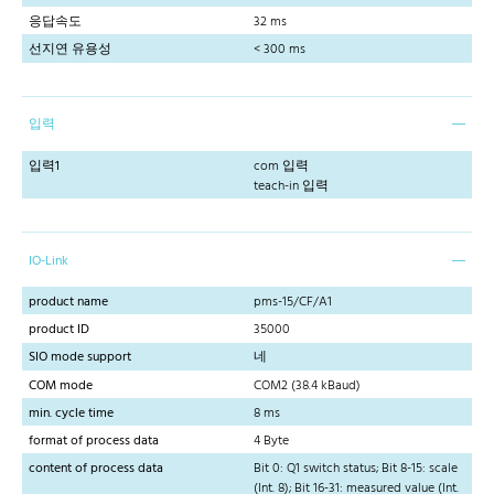
응답속도
32 ms
선지연 유용성
< 300 ms
입력
입력1
com 입력
teach-in 입력
IO-Link
product name
pms-15/CF/A1
product ID
35000
SIO mode support
네
COM mode
COM2 (38.4 kBaud)
min. cycle time
8 ms
format of process data
4 Byte
content of process data
Bit 0: Q1 switch status; Bit 8-15: scale
(Int. 8); Bit 16-31: measured value (Int.