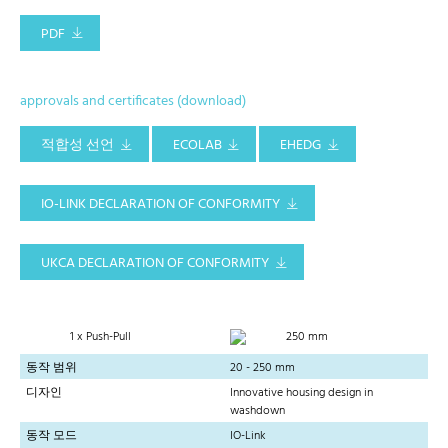
PDF
approvals and certificates (download)
적합성 선언
ECOLAB
EHEDG
IO-LINK DECLARATION OF CONFORMITY
UKCA DECLARATION OF CONFORMITY
1 x Push-Pull
250 mm
동작 범위
20 - 250 mm
디자인
Innovative housing design in
washdown
동작 모드
IO-Link