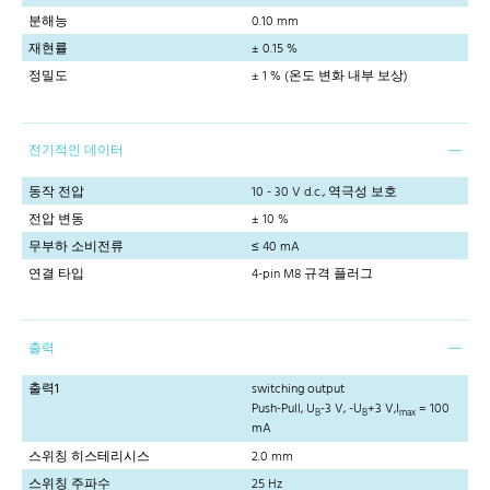
분해능
0.10 mm
재현률
± 0.15 %
정밀도
± 1 % (온도 변화 내부 보상)
전기적인 데이터
동작 전압
10 - 30 V d.c., 역극성 보호
전압 변동
± 10 %
무부하 소비전류
≤ 40 mA
연결 타입
4-pin M8 규격 플러그
출력
출력1
switching output
Push-Pull, U
-3 V, -U
+3 V,I
= 100
B
B
max
mA
스위칭 히스테리시스
2.0 mm
스위칭 주파수
25 Hz