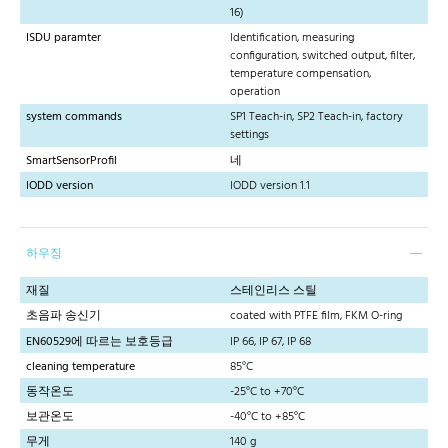
16)
ISDU paramter
Identification, measuring
configuration, switched output, filter,
temperature compensation,
operation
system commands
SP1 Teach-in, SP2 Teach-in, factory
settings
SmartSensorProfil
네
IODD version
IODD version 1.1
하우징
재질
스테인리스 스틸
초음파 송신기
coated with PTFE film, FKM O-ring
EN60529에 따르는 보호등급
IP 66, IP 67, IP 68
cleaning temperature
85°C
동작온도
-25°C to +70°C
보관온도
-40°C to +85°C
무게
140 g