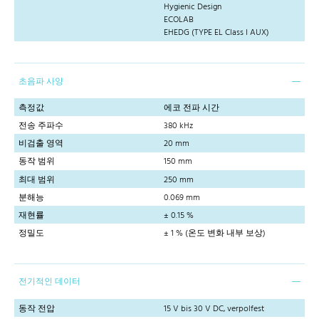
Hygienic Design
ECOLAB
EHEDG (TYPE EL Class I AUX)
초음파 사양
측정값
에코 전파 시간
전송 주파수
380 kHz
비검출 영역
20 mm
동작 범위
150 mm
최대 범위
250 mm
분해능
0.069 mm
재현률
± 0.15 %
정밀도
± 1 % (온도 변화 내부 보상)
전기적인 데이터
동작 전압
15 V bis 30 V DC, verpolfest