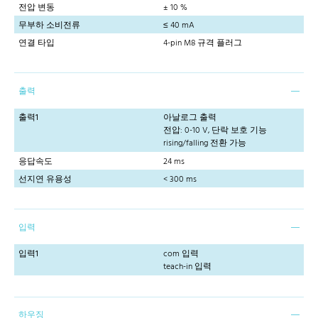
전압 변동
± 10 %
무부하 소비전류
≤ 40 mA
연결 타입
4-pin M8 규격 플러그
출력
출력1
아날로그 출력
전압: 0-10 V, 단락 보호 기능
rising/falling 전환 가능
응답속도
24 ms
선지연 유용성
< 300 ms
입력
입력1
com 입력
teach-in 입력
하우징