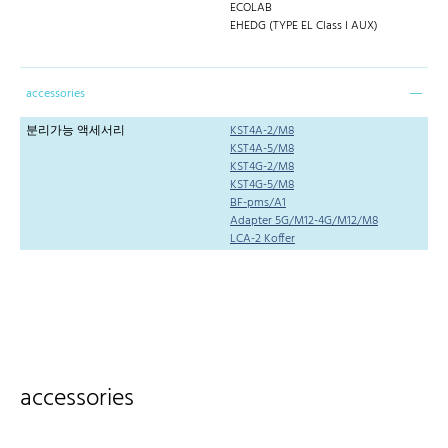
ECOLAB
EHEDG (TYPE EL Class I AUX)
accessories
분리가능 액세서리
KST4A-2/M8
KST4A-5/M8
KST4G-2/M8
KST4G-5/M8
BF-pms/A1
Adapter 5G/M12-4G/M12/M8
LCA-2 Koffer
accessories