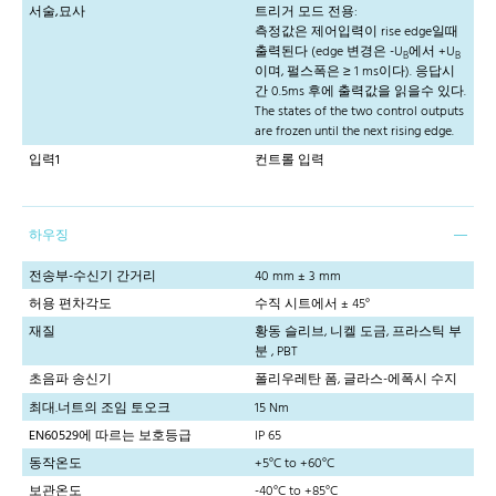
서술,묘사
트리거 모드 전용:
측정값은 제어입력이 rise edge일때
출력된다 (edge 변경은 -U
에서 +U
B
B
이며, 펄스폭은 ≥ 1 ms이다). 응답시
간 0.5ms 후에 출력값을 읽을수 있다.
The states of the two control outputs
are frozen until the next rising edge.
입력1
컨트롤 입력
하우징
전송부-수신기 간거리
40 mm ± 3 mm
허용 편차각도
수직 시트에서 ± 45°
재질
황동 슬리브, 니켈 도금, 프라스틱 부
분 , PBT
초음파 송신기
폴리우레탄 폼, 글라스-에폭시 수지
최대.너트의 조임 토오크
15 Nm
EN60529에 따르는 보호등급
IP 65
동작온도
+5°C to +60°C
보관온도
-40°C to +85°C