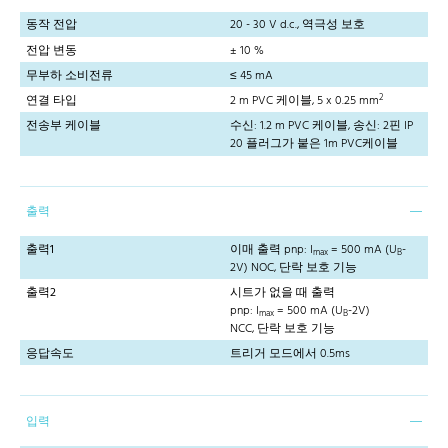
동작 전압
20 - 30 V d.c., 역극성 보호
전압 변동
± 10 %
무부하 소비전류
≤ 45 mA
2
연결 타입
2 m PVC 케이블, 5 x 0.25 mm
전송부 케이블
수신: 1.2 m PVC 케이블, 송신: 2핀 IP
20 플러그가 붙은 1m PVC케이블
출력
출력1
이매 출력 pnp: I
= 500 mA (U
-
max
B
2V) NOC, 단락 보호 기능
출력2
시트가 없을 때 출력
pnp: I
= 500 mA (U
-2V)
max
B
NCC, 단락 보호 기능
응답속도
트리거 모드에서 0.5ms
입력