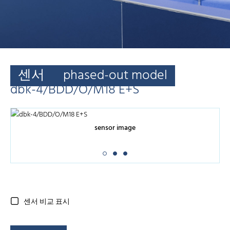
센서
phased-out model
dbk-4/BDD/O/M18 E+S
sensor image
센서 비교 표시