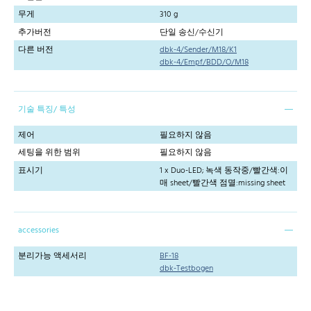
무게
310 g
추가버전
단일 송신/수신기
다른 버전
dbk-4/Sender/M18/K1
dbk-4/Empf/BDD/O/M18
기술 특징/ 특성
제어
필요하지 않음
세팅을 위한 범위
필요하지 않음
표시기
1 x Duo-LED; 녹색 동작중/빨간색:이
매 sheet/빨간색 점멸:missing sheet
accessories
분리가능 액세서리
BF-18
dbk-Testbogen