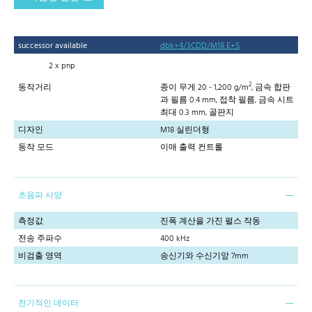
successor available
dbk+4/3CDD/M18 E+S
2 x pnp
2
동작거리
종이 무게 20 - 1,200 g/m
, 금속 합판
과 필름 0.4 mm, 접착 필름, 금속 시트
최대 0.3 mm, 골판지
디자인
M18 실린더형
동작 모드
이매 출력 컨트롤
초음파 사양
측정값
진폭 계산을 가진 펄스 작동
전송 주파수
400 kHz
비검출 영역
송신기와 수신기앞 7mm
전기적인 데이터