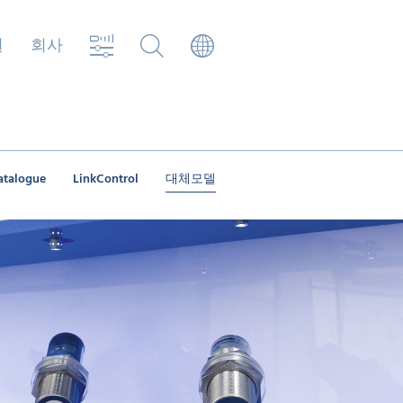
원
회사
atalogue
LinkControl
대체모델