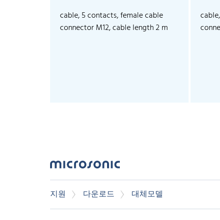
cable, 5 contacts, female cable
cable
connector M12, cable length 2 m
conne
지원
다운로드
대체모델