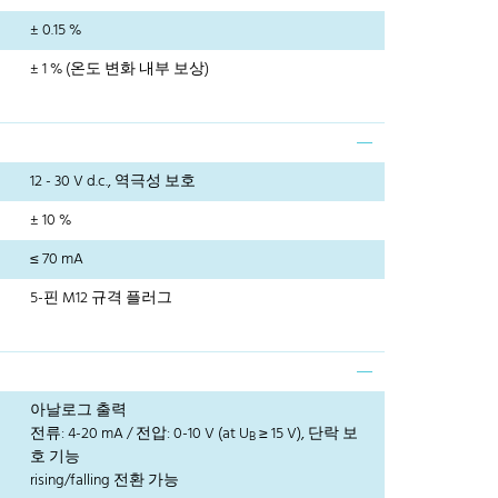
± 0.15 %
± 1 % (온도 변화 내부 보상)
12 - 30 V d.c., 역극성 보호
± 10 %
≤ 70 mA
5-핀 M12 규격 플러그
아날로그 출력
전류: 4-20 mA / 전압: 0-10 V (at U
≥ 15 V), 단락 보
B
호 기능
rising/falling 전환 가능