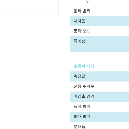
V
동작 범위
디자인
동작 모드
특이성
초음파 사양
측정값
전송 주파수
비검출 영역
동작 범위
최대 범위
분해능