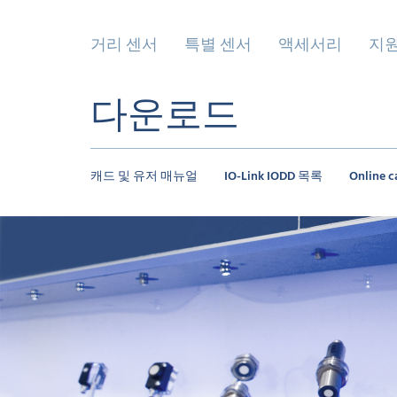
거리 센서
특별 센서
액세서리
지
다운로드
캐드 및 유저 매뉴얼
IO-Link IODD 목록
Online c