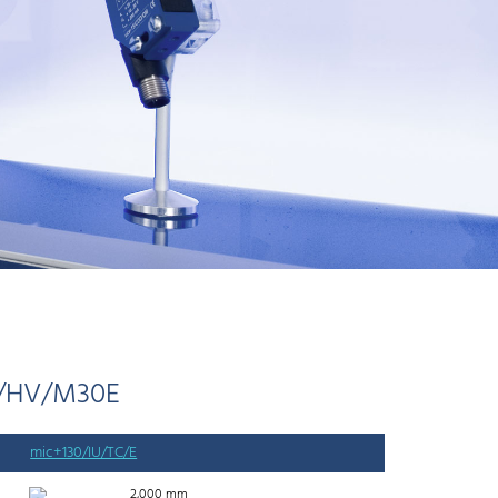
U/HV/M30E
mic+130/IU/TC/E
2,000 mm