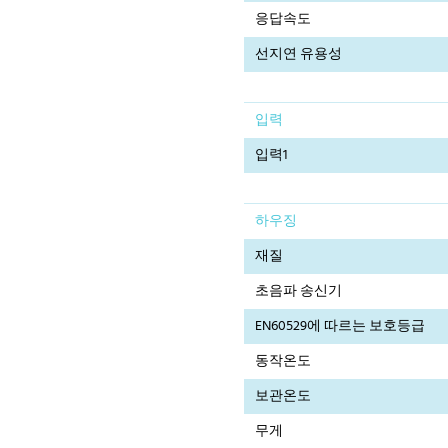
응답속도
선지연 유용성
입력
입력1
하우징
재질
초음파 송신기
EN60529에 따르는 보호등급
동작온도
보관온도
무게