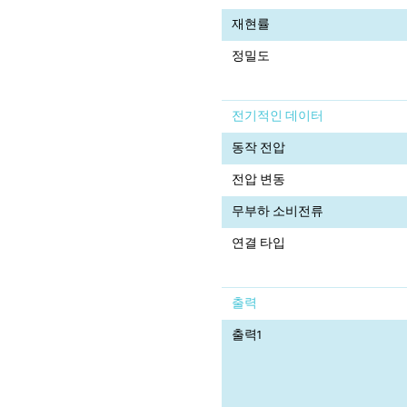
재현률
정밀도
전기적인 데이터
동작 전압
전압 변동
무부하 소비전류
연결 타입
출력
출력1